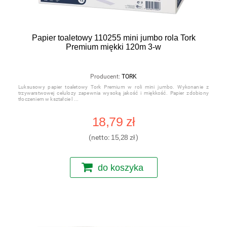
Papier toaletowy 110255 mini jumbo rola Tork
Premium miękki 120m 3-w
Producent:
TORK
Luksusowy papier toaletowy Tork Premium w roli mini jumbo. Wykonanie z
trzywarstwowej celulozy zapewnia wysoką jakość i miękkość. Papier zdobiony
tłoczeniem w kształcie l
18,79 zł
(netto:
15,28 zł
)
do koszyka