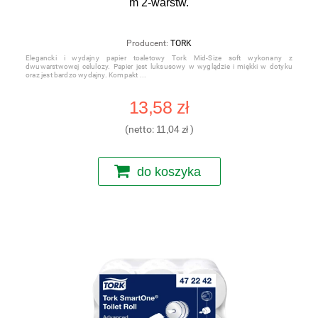
m 2-warstw.
Producent:
TORK
Elegancki i wydajny papier toaletowy Tork Mid-Size soft wykonany z
dwuwarstwowej celulozy. Papier jest luksusowy w wyglądzie i miękki w dotyku
oraz jest bardzo wydajny. Kompakt
13,58 zł
(netto:
11,04 zł
)
do koszyka