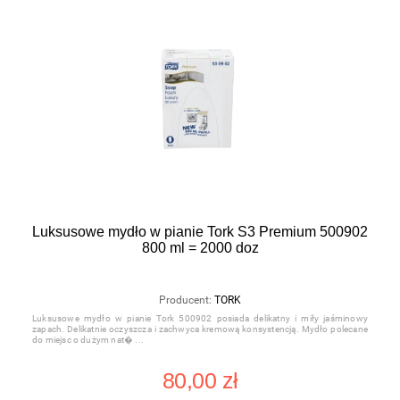
Luksusowe mydło w pianie Tork S3 Premium 500902
800 ml = 2000 doz
Producent:
TORK
Luksusowe mydło w pianie Tork 500902 posiada delikatny i miły jaśminowy
zapach. Delikatnie oczyszcza i zachwyca kremową konsystencją. Mydło polecane
do miejsc o dużym nat�
80,00 zł