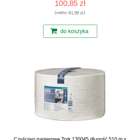
100,85 zł
(netto:
81,99 zł
)
do koszyka
Czyściwo papierowe Tork 130045 długość 510 m x