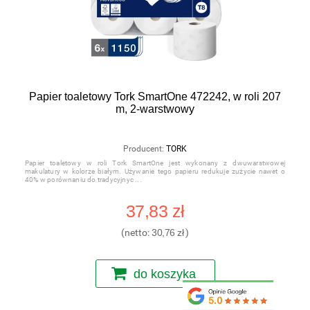
Papier toaletowy Tork SmartOne 472242, w roli 207
m, 2-warstwowy
Producent:
TORK
Papier toaletowy w roli Tork SmartOne jest wykonany z dwuwarstwowej
makulatury w kolorze białym. Używanie tego papieru redukuje zużycie nawet o
40% w porównaniu do tradycyjnyc
37,83 zł
(netto:
30,76 zł
)
do koszyka