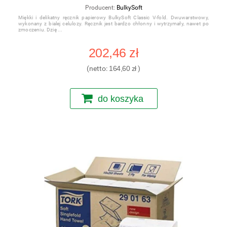
Producent:
BulkySoft
Miękki i delikatny ręcznik papierowy BulkySoft Classic V-fold. Dwuwarstwowy,
wykonany z bialej celulozy. Ręcznik jest bardzo chłonny i wytrzymały, nawet po
zmoczeniu. Dzię
202,46 zł
(netto:
164,60 zł
)
do koszyka