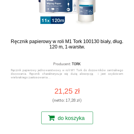
Ręcznik papierowy w roli M1 Tork 100130 biały, dług.
120 m, 1-warstw.
Producent:
TORK
Ręcznik papierowy jednowarstwowy w roli M1 Tork do dozowników centralnego
dozowania. Ręcznik charakteryzuje się dużą absorpcją i jest czyściwem
wielorakiego zastosowania
21,25 zł
(netto:
17,28 zł
)
do koszyka