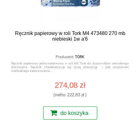
Ręcznik papierowy w roli Tork M4 473480 270 mb
niebieski 1w a'6
Producent:
TORK
Ręcznik papierowy jednowarstwowy w roli M4 Tork do dozowników centralnego
dozowania. Ręcznik charakteryzuje się dużą absorpcją i jest czyściwem
wielorakiego zastosowania
274,08 zł
(netto:
222,83 zł
)
do koszyka