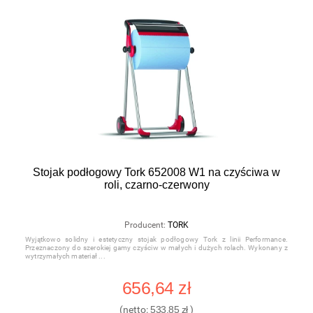
Stojak podłogowy Tork 652008 W1 na czyściwa w
roli, czarno-czerwony
Producent:
TORK
Wyjątkowo solidny i estetyczny stojak podłogowy Tork z linii Performance.
Przeznaczony do szerokiej gamy czyściw w małych i dużych rolach. Wykonany z
wytrzymałych materiał
656,64 zł
(netto:
533,85 zł
)