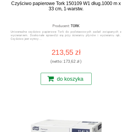
Czyściwo papierowe Tork 150109 W1 dług.1000 m x
33 cm, 1-warstw.
Producent:
TORK
Uniwersalne czyściwo papierowe Tork do podstawowych zadań związanych z
wycieraniem. Doskonale sprawdzi się przy ścieraniu płynów i wycieraniu rąk.
Czyściwo jest wytrzy
213,55 zł
(netto:
173,62 zł
)
do koszyka