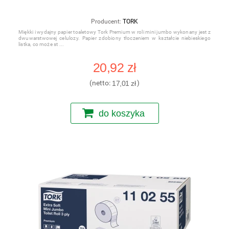
Producent:
TORK
Miękki i wydajny papier toaletowy Tork Premium w roli mini jumbo wykonany jest z
dwuwarstwowej celulozy. Papier zdobiony tłoczeniem w kształcie niebieskiego
listka, co może st
20,92 zł
(netto:
17,01 zł
)
do koszyka