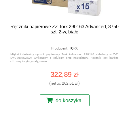
Ręczniki papierowe ZZ Tork 290163 Advanced, 3750
szt, 2-w, białe
Producent:
TORK
Miękki i delikatny ręcznik papierowy Tork Advanced 290163 składany w Z-Z.
Dwuwarstwowy, wykonany z celulozy oraz makulatury. Ręcznik jest bardzo
chłonny i wytrzymały, nawet
322,89 zł
(netto:
262,51 zł
)
do koszyka