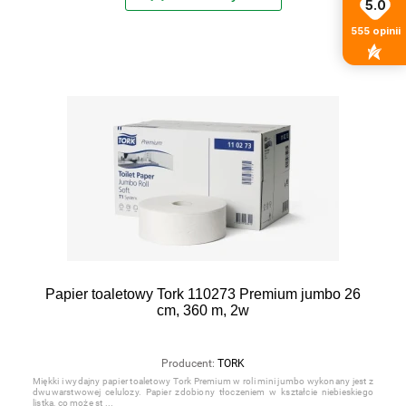
5.0
555
opinii
Papier toaletowy Tork 110273 Premium jumbo 26
cm, 360 m, 2w
Producent:
TORK
Miękki i wydajny papier toaletowy Tork Premium w roli mini jumbo wykonany jest z
dwuwarstwowej celulozy. Papier zdobiony tłoczeniem w kształcie niebieskiego
listka, co może st