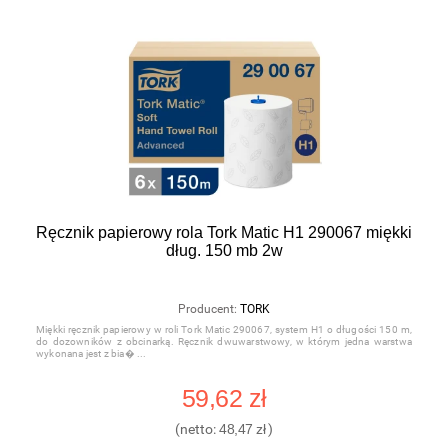
Ręcznik papierowy rola Tork Matic H1 290067 miękki
dług. 150 mb 2w
Producent:
TORK
Miękki ręcznik papierowy w roli Tork Matic 290067, system H1 o długości 150 m,
do dozowników z obcinarką. Ręcznik dwuwarstwowy, w którym jedna warstwa
wykonana jest z bia�
59,62 zł
(netto:
48,47 zł
)