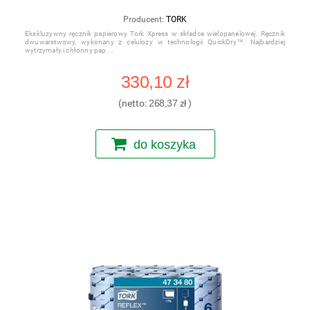
Producent:
TORK
Ekskluzywny ręcznik papierowy Tork Xpress w składce wielopanelowej. Ręcznik
dwuwarstwowy, wykonany z celulozy w technologii QuickDry™. Najbardziej
wytrzymały i chłonny pap
330,10 zł
(netto:
268,37 zł
)
do koszyka