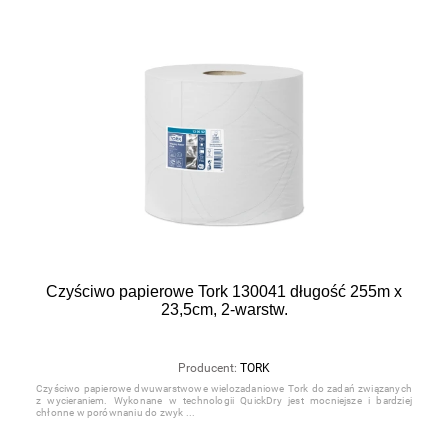
Czyściwo papierowe Tork 130041 długość 255m x
23,5cm, 2-warstw.
Producent:
TORK
Czyściwo papierowe dwuwarstwowe wielozadaniowe Tork do zadań związanych
z wycieraniem. Wykonane w technologii QuickDry jest mocniejsze i bardziej
chłonne w porównaniu do zwyk