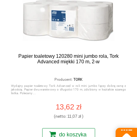
Papier toaletowy 120280 mini jumbo rola, Tork
Advanced miękki 170 m, 2-w
Producent:
TORK
Wydajny papier toaletowy Tork Advanced w roli mini jumbo łączy dobrą cenę z
jakością. Papier dwuwarstwowy o długości 170 m, zdobiony w kształcie szarego
listka. Polecany
13,62 zł
(netto:
11,07 zł
)
do koszyka