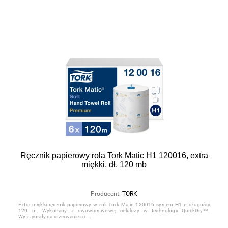
Ręcznik papierowy rola Tork Matic H1 120016, extra
miękki, dł. 120 mb
Producent:
TORK
Extra miękki ręcznik papierowy w roli Tork Matic 120016 system H1 o długości
120 m. Wykonany z dwuwarstwowej celulozy w technologii QuickDry™.
Wytrzymały na rozerwanie i c