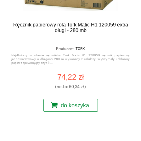
Ręcznik papierowy rola Tork Matic H1 120059 extra
długi - 280 mb
Producent:
TORK
Najdłuższy w ofercie ręczników Tork Matic H1 120059 ręcznik papierowy
jednowarstwowy o długości 280 m wykonany z celulozy. Wytrzymały i chłonny
papier zapewniający szybk
74,22 zł
(netto:
60,34 zł
)
do koszyka