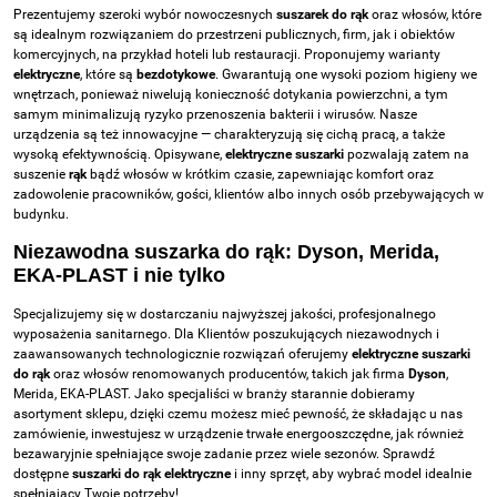
Prezentujemy szeroki wybór nowoczesnych
suszarek do rąk
oraz włosów, które
są idealnym rozwiązaniem do przestrzeni publicznych, firm, jak i obiektów
komercyjnych, na przykład hoteli lub restauracji. Proponujemy warianty
elektryczne
, które są
bezdotykowe
. Gwarantują one wysoki poziom higieny we
wnętrzach, ponieważ niwelują konieczność dotykania powierzchni, a tym
samym minimalizują ryzyko przenoszenia bakterii i wirusów. Nasze
urządzenia są też innowacyjne — charakteryzują się cichą pracą, a także
wysoką efektywnością. Opisywane,
elektryczne
suszarki
pozwalają zatem na
suszenie
rąk
bądź włosów w krótkim czasie, zapewniając komfort oraz
zadowolenie pracowników, gości, klientów albo innych osób przebywających w
budynku.
Niezawodna suszarka do rąk: Dyson, Merida,
EKA-PLAST i nie tylko
Specjalizujemy się w dostarczaniu najwyższej jakości, profesjonalnego
wyposażenia sanitarnego. Dla Klientów poszukujących niezawodnych i
zaawansowanych technologicznie rozwiązań oferujemy
elektryczne suszarki
do rąk
oraz włosów renomowanych producentów, takich jak firma
Dyson
,
Merida, EKA-PLAST. Jako specjaliści w branży starannie dobieramy
asortyment sklepu, dzięki czemu możesz mieć pewność, że składając u nas
zamówienie, inwestujesz w urządzenie trwałe energooszczędne, jak również
bezawaryjnie spełniające swoje zadanie przez wiele sezonów. Sprawdź
dostępne
suszarki do rąk elektryczne
i inny sprzęt, aby wybrać model idealnie
spełniający Twoje potrzeby!