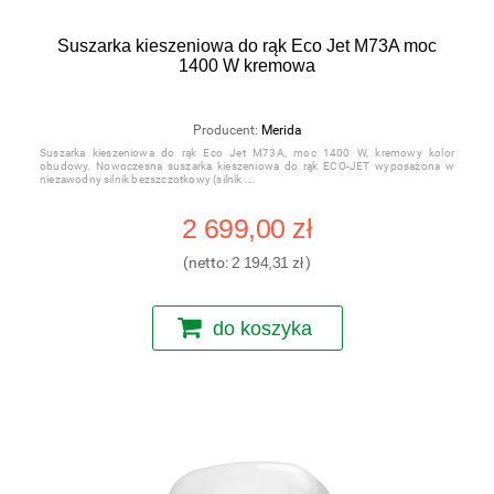
Suszarka kieszeniowa do rąk Eco Jet M73A moc
1400 W kremowa
Producent:
Merida
Suszarka kieszeniowa do rąk Eco Jet M73A, moc 1400 W, kremowy kolor
obudowy. Nowoczesna suszarka kieszeniowa do rąk ECO-JET wyposażona w
niezawodny silnik bezszczotkowy (silnik
2 699,00 zł
(netto:
2 194,31 zł
)
do koszyka