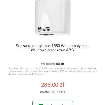
Suszarka do rąk moc 1650 W automatyczna,
obudowa plastikowa ABS
Producent:
Import
Suszarka do rąk o moc 1650 W, włączana automatycznie czujnikiem
zbliżeniowym. Wytrzymała obudowa z plastiku ABS w kolorze białym. Mocowana
do ściany za pomocą 4 wkrętów
285,00 zł
(netto:
231,71 zł
)