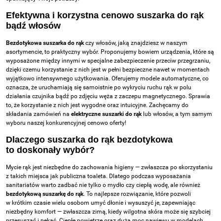
Efektywna i korzystna cenowo suszarka do rąk
bądź włosów
Bezdotykowa suszarka do rąk
czy włosów, jaką znajdziesz w naszym
asortymencie, to praktyczny wybór. Proponujemy bowiem urządzenia, które są
wyposażone między innymi w specjalne zabezpieczenie przeciw przegrzaniu,
dzięki czemu korzystanie z nich jest w pełni bezpieczne nawet w momentach
wyjątkowo intensywnego użytkowania. Oferujemy modele automatyczne, co
oznacza, że uruchamiają się samoistnie po wykryciu ruchu rąk w polu
działania czujnika bądź po zdjęciu węża z zaczepu magnetycznego. Sprawia
to, że korzystanie z nich jest wygodne oraz intuicyjne. Zachęcamy do
składania zamówień na
elektryczne suszarki do rąk
lub włosów, a tym samym
wyboru naszej konkurencyjnej cenowo oferty!
Dlaczego suszarka do rąk bezdotykowa
to doskonały wybór?
Mycie rąk jest niezbędne do zachowania higieny — zwłaszcza po skorzystaniu
z takich miejsca jak publiczna toaleta. Dlatego podczas wyposażania
sanitariatów warto zadbać nie tylko o mydło czy ciepłą wodę, ale również
bezdotykową suszarkę do rąk
. To najlepsze rozwiązanie, które pozwoli
w krótkim czasie wielu osobom umyć dłonie i wysuszyć je, zapewniając
niezbędny komfort — zwłaszcza zimą, kiedy wilgotna skóra może się szybciej
przesuszać i pękać. Ciepłe powietrze oraz duża moc nawiewu w modelach