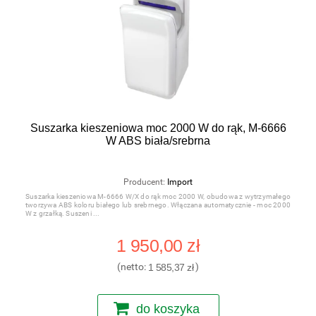
Suszarka kieszeniowa moc 2000 W do rąk, M-6666
W ABS biała/srebrna
Producent:
Import
Suszarka kieszeniowa M-6666 W/X do rąk moc 2000 W, obudowa z wytrzymałego
tworzywa ABS koloru białego lub srebrnego. Włączana automatycznie - moc 2000
W z grzałką. Suszeni
1 950,00 zł
(netto:
1 585,37 zł
)
do koszyka