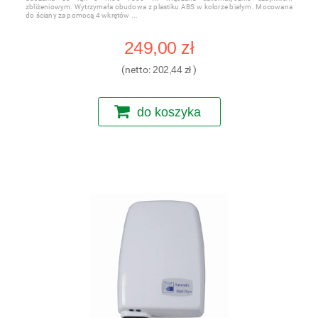
zbliżeniowym. Wytrzymała obudowa z plastiku ABS w kolorze białym. Mocowana
do ściany za pomocą 4 wkrętów
249,00 zł
(netto:
202,44 zł
)
do koszyka