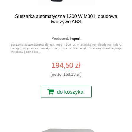
Suszarka automatyczna 1200 W M301, obudowa
tworzywo ABS
Producent:
Import
Suszarka automatyczna do rąk, moc 1200 W, w plastikowej obudowie koloru
białego. Włączana automatycznie poprzez zbliżenie rąk. Suszarkę charakteryzuje
wyjątkowo cicha pra
194,50 zł
(netto:
158,13 zł
)
do koszyka