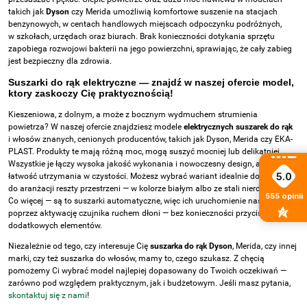
takich jak
Dyson
czy Merida umożliwią komfortowe suszenie na stacjach
benzynowych, w centach handlowych miejscach odpoczynku podróżnych,
w szkołach, urzędach oraz biurach. Brak konieczności dotykania sprzętu
zapobiega rozwojowi bakterii na jego powierzchni, sprawiając, że cały zabieg
jest bezpieczny dla zdrowia.
Suszarki do rąk elektryczne — znajdź w naszej ofercie model,
ktory zaskoczy Cię praktycznością!
Kieszeniowa, z dolnym, a może z bocznym wydmuchem strumienia
powietrza? W naszej ofercie znajdziesz modele
elektrycznych suszarek do rąk
i włosów znanych, cenionych producentów, takich jak Dyson, Merida czy EKA-
PLAST. Produkty te mają różną moc, mogą suszyć mocniej lub delikatniej.
Wszystkie je łączy wysoka jakość wykonania i nowoczesny design, a także
5.0
łatwość utrzymania w czystości. Możesz wybrać wariant idealnie dopasowany
do aranżacji reszty przestrzeni — w kolorze białym albo ze stali nierdzewnej.
555
opinii
Co więcej — są to suszarki automatyczne, więc ich uruchomienie następuje
poprzez aktywację czujnika ruchem dłoni — bez konieczności przyciskania
dodatkowych elementów.
Niezależnie od tego, czy interesuje Cię
suszarka do rąk Dyson
, Merida, czy innej
marki, czy też suszarka do włosów, mamy to, czego szukasz. Z chęcią
pomożemy Ci wybrać model najlepiej dopasowany do Twoich oczekiwań —
zarówno pod względem praktycznym, jak i budżetowym. Jeśli masz pytania,
skontaktuj się z nami
!