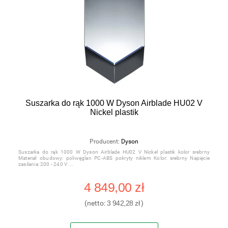
Suszarka do rąk 1000 W Dyson Airblade HU02 V
Nickel plastik
Producent:
Dyson
Suszarka do rąk 1000 W Dyson Airblade HU02 V Nickel plastik kolor srebrny
Materiał obudowy: poliwęglan PC-ABS pokryty niklem Kolor: srebrny Napięcie
zasilania: 200 - 240 V
4 849,00 zł
(netto:
3 942,28 zł
)