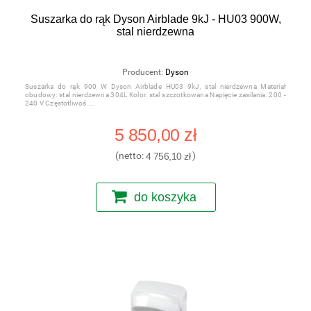
Suszarka do rąk Dyson Airblade 9kJ - HU03 900W,
stal nierdzewna
Producent:
Dyson
Suszarka do rąk 900 W Dyson Airblade HU03 9kJ, stal nierdzewna Materiał
obudowy: stal nierdzewna 304L Kolor: stal szczotkowana Napięcie zasilania: 200 -
240 V Częstotliwoś
5 850,00 zł
(netto:
4 756,10 zł
)
do koszyka