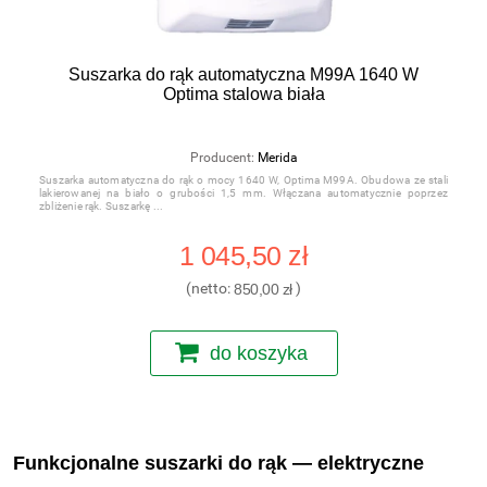
Suszarka do rąk automatyczna M99A 1640 W
Optima stalowa biała
Producent:
Merida
Suszarka automatyczna do rąk o mocy 1640 W, Optima M99A. Obudowa ze stali
lakierowanej na biało o grubości 1,5 mm. Włączana automatycznie poprzez
zbliżenie rąk. Suszarkę
1 045,50 zł
(netto:
850,00 zł
)
do koszyka
Funkcjonalne suszarki do rąk — elektryczne