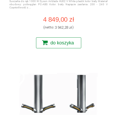
Suszarka do rąk 1000 W Dyson Airblade HU02 V White plastik kolor biały Materiał
obudowy: poliwęglan PC-ABS Kolor: biały Napięcie zasilania: 200 - 240 V
Częstotliwość z
4 849,00 zł
(netto:
3 942,28 zł
)
do koszyka