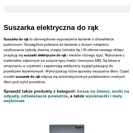
Suszarka elektryczna do rąk
Suszarka do rąk
to obowiązkowe wyposażenie łazienek o charakterze
publicznym. Szczególnie polecane do łazienek o dużym natężeniu
użytkowania (szkoły, dworce, urzędy, lotniska itp.) W ofercie naszego sklepu
znajdują się
suszarki elektryczne do rąk
i włosów różnego typu. Wykonane z
materiałów odpornych na zużycie typu metal i tworzywo ABS. Są łatwe w
utrzymaniu w czystości i zapewniają estetyczny wygląd pasujący do
przestrzeni łazienkowych. Wykorzystują różne sposoby osuszania dłoni. Część
modeli
suszarek do rąk
włącza się automatycznie po podstawieniu mokrych
dłoni pod wylot powietrza.
Sprawdź także produkty z kategorii:
kosze na śmieci
,
worki na
odpady
,
odświeżacze powietrza
, a także
wycieraczki i maty
wejściowe