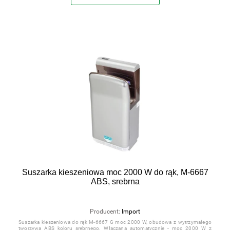
Suszarka kieszeniowa moc 2000 W do rąk, M-6667
ABS, srebrna
Producent:
Import
Suszarka kieszeniowa do rąk M-6667 G moc 2000 W, obudowa z wytrzymałego
tworzywa ABS koloru srebrnego. Włączana automatycznie - moc 2000 W z