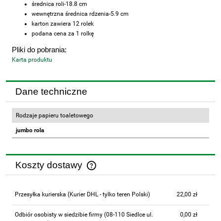
średnica roli-
18.8 cm
wewnętrzna średnica rdzenia-
5.9 cm
karton zawiera 12 rolek
podana cena za 1 rolkę
Pliki do pobrania:
Karta produktu
Dane techniczne
Rodzaje papieru toaletowego
jumbo rola
Koszty dostawy
Cena nie zawiera ewentualnych kosztów płatności
Przesyłka kurierska
(Kurier DHL - tylko teren Polski)
22,00 zł
Odbiór osobisty w siedzibie firmy
(08-110 Siedlce ul.
0,00 zł