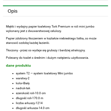
Opis
Miękki i wydajny papier toaletowy Tork Premium w roli mini jumbo
wykonany jest z dwuwarstwowej celulozy.
Papier zdobiony tłoczeniem w kształcie niebieskiego listka, co może
stanowić ozdobę każdej łazienki.
Tłoczony - przez co wydaje się grubszy i bardziej atrakcyjny.
Polecany do toalet o średnim i dużym natężeniu użytkowania.
dane produktu
system
T2 — system toaletowy Mini jumbo
warstwy-
2
kolor-
Biały
nadruk-
tak
szerokość roli-
10.0 cm
długość roli-
170.0 m
liczba arkuszy-
1214
długość arkusza-
14.0 cm