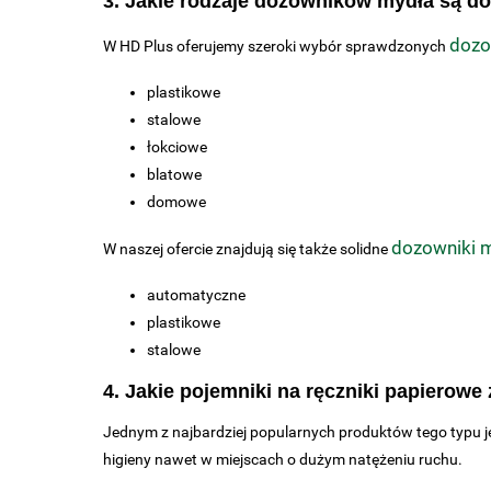
3. Jakie rodzaje dozowników mydła są do
dozo
W HD Plus oferujemy szeroki wybór sprawdzonych
plastikowe
stalowe
łokciowe
blatowe
domowe
dozowniki m
W naszej ofercie znajdują się także solidne
automatyczne
plastikowe
stalowe
4. Jakie pojemniki na ręczniki papierowe
Jednym z najbardziej popularnych produktów tego typu j
higieny nawet w miejscach o dużym natężeniu ruchu.