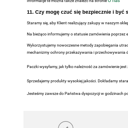
O nas
Informacje te można także znaleźć na stronie
11. Czy mogę czuć się bezpiecznie i być
Staramy się, aby Klient realizujący zakupy w naszym skl
Na bieżąco informujemy o statusie zamówienia poprzez 
Wykorzystujemy nowoczesne metody zapobiegania utraci
mechanizmy ochrony przekazywania i przechowywania 
Paczki wysyłamy, jak tylko należność za zamówienie jes
Sprzedajemy produkty wysokiej jakości. Dokładamy stara
Jesteśmy zawsze do Państwa dyspozycji w godzinach p