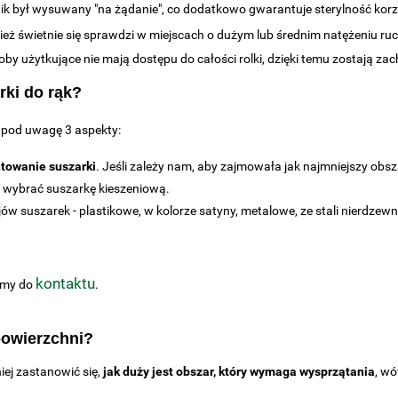
nik był wysuwany "na żądanie", co dodatkowo gwarantuje sterylność ko
ież świetnie się sprawdzi w miejscach o dużym lub średnim natężeniu ru
by użytkujące nie mają dostępu do całości rolki, dzięki temu zostają za
rki do rąk?
ć pod uwagę 3 aspekty:
towanie suszarki
. Jeśli zależy nam, aby zajmowała jak najmniejszy ob
to wybrać suszarkę kieszeniową.
ów suszarek - plastikowe, w kolorze satyny, metalowe, ze stali nierdzewne
kontaktu
zamy do
.
powierzchni?
iej zastanowić się,
jak duży jest obszar, który wymaga wysprzątania
, wó