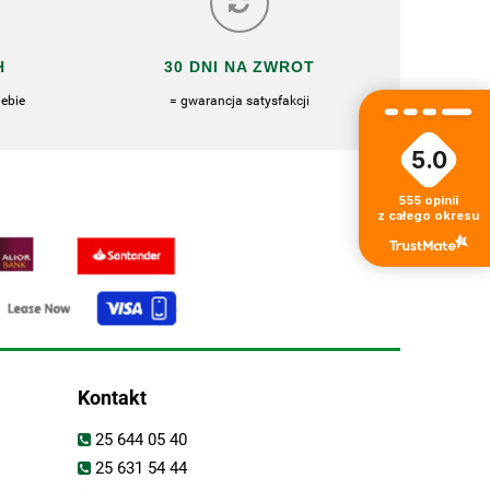
H
30 DNI NA ZWROT
ebie
= gwarancja satysfakcji
5.0
555
opinii
z całego okresu
Kontakt
25 644 05 40
25 631 54 44