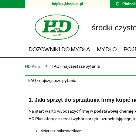
hdplus@hdplus.pl
Płatnoś
środki czyst
DOZOWNIKI DO MYDŁA
MYDŁO
POJ
»
FAQ - najczęstsze pytania
HD Plus:
FAQ - najczęstsze pytania
1. Jaki sprzęt do sprzątania firmy kupić 
Na start warto wyposażyć firmę w
podstawową chemię 
HD Plus oferuje szeroki wybór sprzętu uzupełniającego, 
ścierki z mikrowłókien,