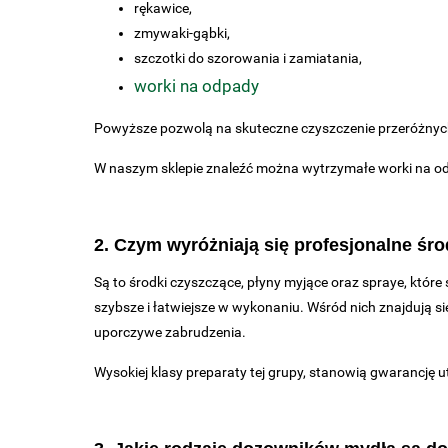
rękawice,
zmywaki-gąbki,
szczotki do szorowania i zamiatania,
worki na odpady
Powyższe pozwolą na skuteczne czyszczenie przeróżnych 
W naszym sklepie znaleźć można wytrzymałe worki na od
2. Czym wyróżniają się profesjonalne śro
Są to środki czyszczące, płyny myjące oraz spraye, któr
szybsze i łatwiejsze w wykonaniu. Wśród nich znajdują s
uporczywe zabrudzenia.
Wysokiej klasy preparaty tej grupy, stanowią gwarancję