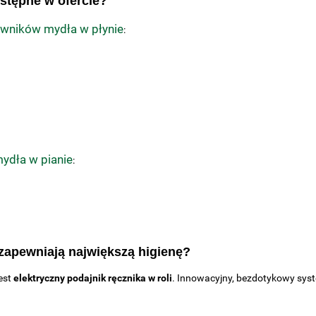
stępne w ofercie?
wników mydła w płynie
:
ydła w pianie
:
 zapewniają największą higienę?
est
elektryczny podajnik ręcznika w roli
. Innowacyjny, bezdotykowy sy