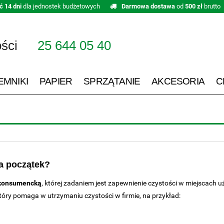
ć 14 dni
dla jednostek budżetowych
Darmowa dostawa
od
500 zł
brutto
ości
25 644 05 40
EMNIKI
PAPIER
SPRZĄTANIE
AKCESORIA
C
na początek?
konsumencką
, której zadaniem jest zapewnienie czystości w miejscach u
który pomaga w utrzymaniu czystości w firmie, na przykład: