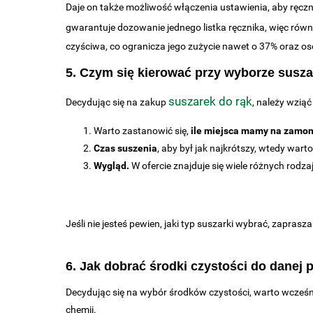
Daje on także możliwość włączenia ustawienia, aby ręcz
gwarantuje dozowanie jednego listka ręcznika, więc równ
czyściwa, co ogranicza jego zużycie nawet o 37% oraz oso
5. Czym się kierować przy wyborze susza
suszarek do rąk
Decydując się na zakup
, należy wzią
Warto zastanowić się,
ile miejsca mamy na zamon
Czas suszenia
, aby był jak najkrótszy, wtedy war
Wygląd.
W ofercie znajduje się wiele różnych rodzaj
Jeśli nie jesteś pewien, jaki typ suszarki wybrać, zapras
6. Jak dobrać środki czystości do danej 
Decydując się na wybór środków czystości, warto wcześn
chemii.