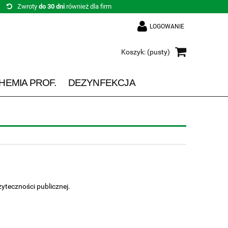
Zwroty
do 30 dni
również dla firm
LOGOWANIE
Koszyk:
(pusty)
HEMIA PROF.
DEZYNFEKCJA
żyteczności publicznej.