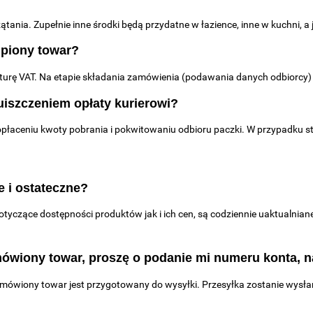
tania. Zupełnie inne środki będą przydatne w łazience, inne w kuchni, a 
upiony towar?
ę VAT. Na etapie składania zamówienia (podawania danych odbiorcy) na
uiszczeniem opłaty kurierowi?
opłaceniu kwoty pobrania i pokwitowaniu odbioru paczki. W przypadku s
e i ostateczne?
tyczące dostępności produktów jak i ich cen, są codziennie uaktualnia
ówiony towar, proszę o podanie mi numeru konta, n
amówiony towar jest przygotowany do wysyłki. Przesyłka zostanie wysła