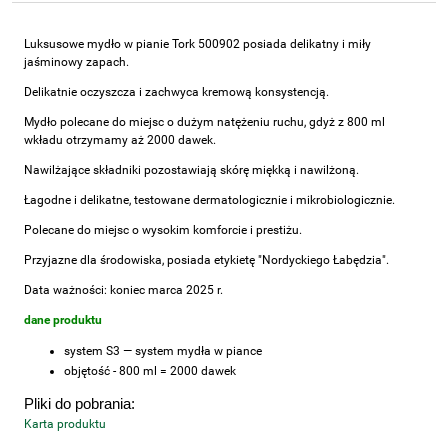
Luksusowe mydło w pianie Tork 500902 posiada delikatny i miły
jaśminowy zapach.
Delikatnie oczyszcza i zachwyca kremową konsystencją.
Mydło polecane do miejsc o dużym natężeniu ruchu, gdyż z 800 ml
wkładu otrzymamy aż 2000 dawek.
Nawilżające składniki pozostawiają skórę miękką i nawilżoną.
Łagodne i delikatne, testowane dermatologicznie i mikrobiologicznie.
Polecane do miejsc o wysokim komforcie i prestiżu.
Przyjazne dla środowiska, posiada etykietę "Nordyckiego Łabędzia".
Data ważności: koniec marca 2025 r.
dane produktu
system
S3 — system mydła w piance
objętość - 800 ml
= 2000 dawek
Pliki do pobrania:
Karta produktu