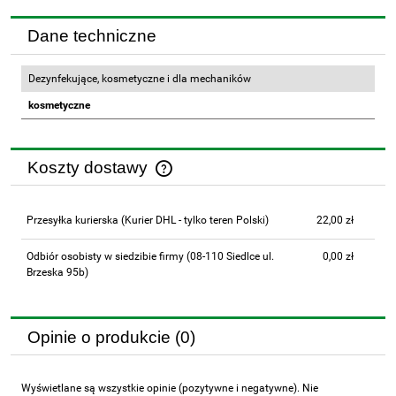
Dane techniczne
Dezynfekujące, kosmetyczne i dla mechaników
kosmetyczne
Koszty dostawy
Cena nie zawiera ewentualnych kosztów płatności
Przesyłka kurierska
(Kurier DHL - tylko teren Polski)
22,00 zł
Odbiór osobisty w siedzibie firmy
(08-110 Siedlce ul.
0,00 zł
Brzeska 95b)
Opinie o produkcie (0)
Wyświetlane są wszystkie opinie (pozytywne i negatywne). Nie