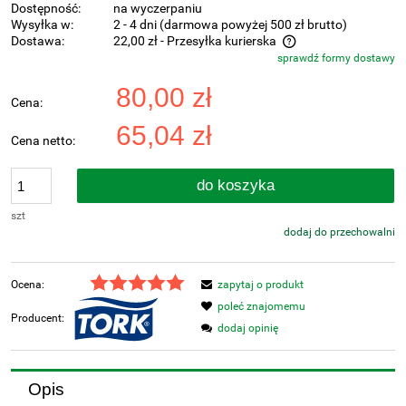
Dostępność:
na wyczerpaniu
Wysyłka w:
2 - 4 dni (darmowa powyżej 500 zł brutto)
Dostawa:
22,00 zł
- Przesyłka kurierska
sprawdź formy dostawy
Cena nie zawiera ewentualnych kosztów płatności
80,00 zł
Cena:
65,04 zł
Cena netto:
do koszyka
szt
dodaj do przechowalni
Ocena:
zapytaj o produkt
poleć znajomemu
Producent:
dodaj opinię
Opis