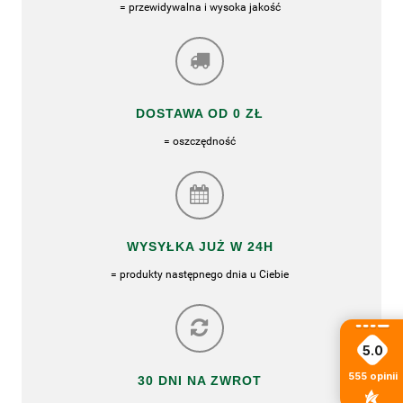
= przewidywalna i wysoka jakość
DOSTAWA OD 0 ZŁ
= oszczędność
WYSYŁKA JUŻ W 24H
= produkty następnego dnia u Ciebie
5.0
555
opinii
30 DNI NA ZWROT