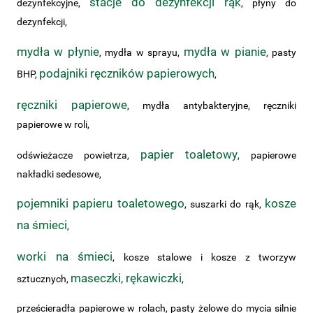
stacje do dezynfekcji rąk
dezynfekcyjne,
, płyny do
dezynfekcji,
mydła w płynie
mydła w pianie
, mydła w sprayu,
, pasty
podajniki ręczników papierowych
BHP,
,
ręczniki papierowe
, mydła antybakteryjne, ręczniki
papierowe w roli,
papier toaletowy
odświeżacze powietrza,
, papierowe
nakładki sedesowe,
pojemniki papieru toaletowego
kosze
, suszarki do rąk,
na śmieci
,
worki na śmieci
, kosze stalowe i kosze z tworzyw
maseczki, rękawiczki
sztucznych,
,
prześcieradła papierowe w rolach, pasty żelowe do mycia silnie