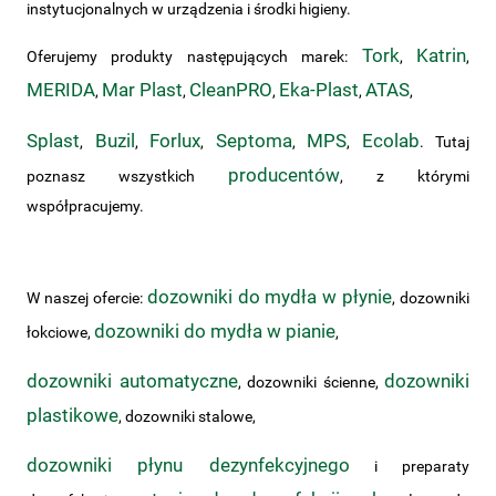
instytucjonalnych w urządzenia i środki higieny.
Tork
Katrin
Oferujemy produkty następujących marek:
,
,
MERIDA
Mar Plast
CleanPRO
Eka-Plast
ATAS
,
,
,
,
,
Splast
Buzil
Forlux
Septoma
MPS
Ecolab
,
,
,
,
,
. Tutaj
producentów
poznasz wszystkich
, z którymi
współpracujemy.
dozowniki do mydła w płynie
W naszej ofercie:
, dozowniki
dozowniki do mydła w pianie
łokciowe,
,
dozowniki automatyczne
dozowniki
, dozowniki ścienne,
plastikowe
, dozowniki stalowe,
dozowniki płynu dezynfekcyjnego
i preparaty