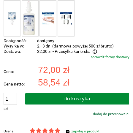
Dostępność:
dostępny
Wysyłka w:
2 - 3 dni (darmowa powyżej 500 zł brutto)
Dostawa:
22,00 zł
- Przesyłka kurierska
sprawdź formy dostawy
Cena nie zawiera ewentualnych kosztów płatności
72,00 zł
Cena:
58,54 zł
Cena netto:
do koszyka
szt
dodaj do przechowalni
Ocena:
zapytaj o produkt