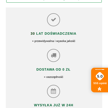
30
LAT DOŚWIADCZENIA
= przewidywalna i wysoka jakość
DOSTAWA OD 0 ZŁ
5.0
= oszczędność
555
opinii
WYSYŁKA JUŻ W 24H