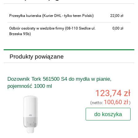
Cena nie zawiera ewentualnych kosztów płatności
Przesyłka kurierska
(Kurier DHL - tylko teren Polski)
22,00 zł
Odbiór osobisty w siedzibie firmy
(08-110 Siedlce ul.
0,00 zł
Brzeska 95b)
Produkty powiązane
Dozownik Tork 561500 S4 do mydła w pianie,
pojemność 1000 ml
123,74 zł
100,60 zł
(netto:
)
do koszyka