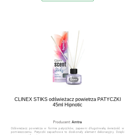
CLINEX STIKS odświeżacz powietrza PATYCZKI
45ml Hipnotic
Producent:
Amtra
Odświeżacz powietrza w formie patyczków, zapewni długotrwałą świeżość w
pomieszczeniu. Patyczki zapachowe to doskonały element dekoracyjny. Dzięki