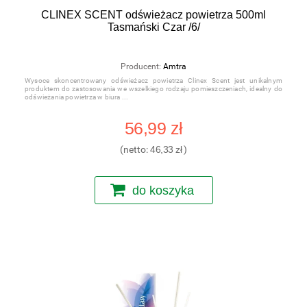
CLINEX SCENT odświeżacz powietrza 500ml
Tasmański Czar /6/
Producent:
Amtra
Wysoce skoncentrowany odświeżacz powietrza Clinex Scent jest unikalnym
produktem do zastosowania we wszelkiego rodzaju pomieszczeniach, idealny do
odświeżania powietrza w biura
56,99 zł
(netto:
46,33 zł
)
do koszyka