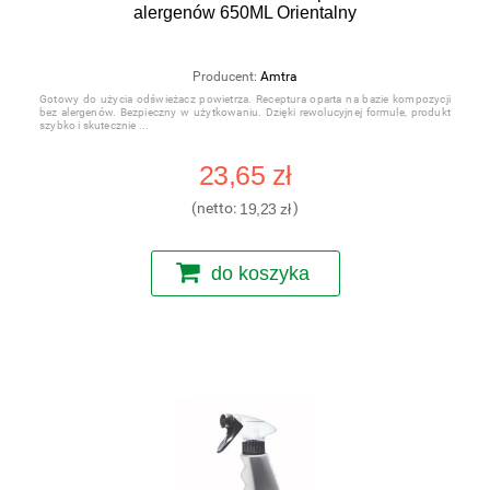
alergenów 650ML Orientalny
Producent:
Amtra
Gotowy do użycia odświeżacz powietrza. Receptura oparta na bazie kompozycji
bez alergenów. Bezpieczny w użytkowaniu. Dzięki rewolucyjnej formule, produkt
szybko i skutecznie
23,65 zł
(netto:
19,23 zł
)
do koszyka