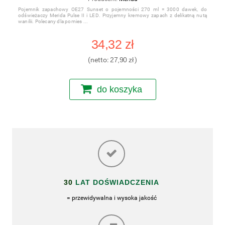
Pojemnik zapachowy OE27 Sunset o pojemności 270 ml = 3000 dawek, do
odświeżaczy Merida Pulse II i LED. Przyjemny kremowy zapach z delikatną nutą
wanilii. Polecany dla pomies
34,32 zł
(netto:
27,90 zł
)
do koszyka
30
LAT DOŚWIADCZENIA
= przewidywalna i wysoka jakość