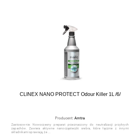
CLINEX NANO PROTECT Odour Killer 1L /6/
Producent:
Amtra
Zastosownie: Nowoczesny preparat przeznaczony do neutralizacji przykrych
zapachów. Zawiera aktywne nanocząsteczki srebra, które łącznie z innymi
składnikami sprawiają, że