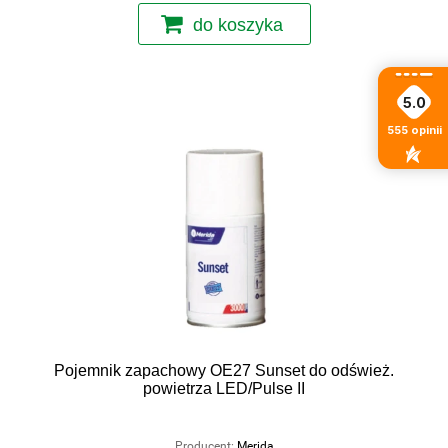
do koszyka
5.0
555
opinii
Pojemnik zapachowy OE27 Sunset do odśwież.
powietrza LED/Pulse II
Producent:
Merida