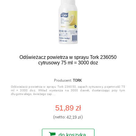
Odświeżacz powietrza w sprayu Tork 236050
cytrusowy 75 ml = 3000 doz
Producent:
TORK
Odświeżacz powietrza w sprayu Tork 236050, zapach cytrusowy, pojemność 75
ml = 3000 doz. Wkład wystarcza na 3000 dawek, dostarczając przy tym
długotrwałego, świeżego zap
51,89 zł
(netto:
42,19 zł
)
do koszyka