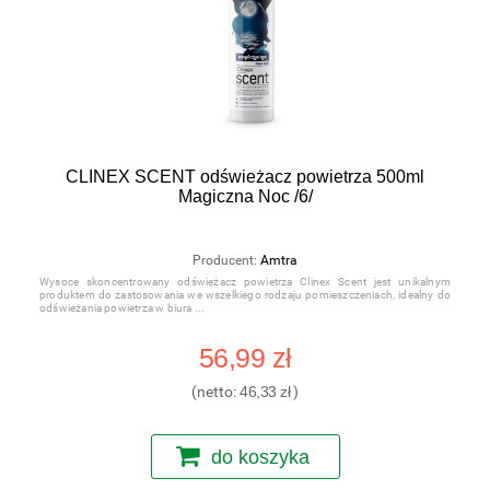
CLINEX SCENT odświeżacz powietrza 500ml
Magiczna Noc /6/
Producent:
Amtra
Wysoce skoncentrowany odświeżacz powietrza Clinex Scent jest unikalnym
produktem do zastosowania we wszelkiego rodzaju pomieszczeniach, idealny do
odświeżania powietrza w biura
56,99 zł
(netto:
46,33 zł
)
do koszyka