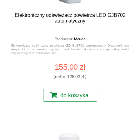
Elektroniczny odświeżacz powietrza LED GJB702
automatyczny
Producent:
Merida
Elektroniczny odświeżacz powietrza LED GJB702 automatyczny. Dozownik jest
elegancki i ma smukły wygląd. Jest bardzo skuteczny - daje pełny efekt
zapachowy w pomieszczeniach
155,00 zł
(netto:
126,02 zł
)
do koszyka