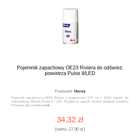
Pojemnik zapachowy OE23 Riviera do odśwież.
powietrza Pulse II/LED
Producent:
Merida
Pojemnik zapachowy OE23 Riviera o pojemności 270 ml = 3000 dawek, do
odświeżaczy Merida Pulse II i LED. Przyjemny zapach świeżo ściętych kwiatów.
Polecany dla pomieszcze�
34,32 zł
(netto:
27,90 zł
)