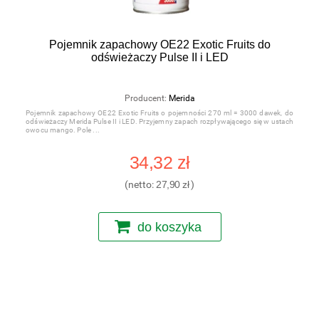
Pojemnik zapachowy OE22 Exotic Fruits do
odświeżaczy Pulse II i LED
Producent:
Merida
Pojemnik zapachowy OE22 Exotic Fruits o pojemności 270 ml = 3000 dawek, do
odświeżaczy Merida Pulse II i LED. Przyjemny zapach rozpływającego się w ustach
owocu mango. Pole
34,32 zł
(netto:
27,90 zł
)
do koszyka