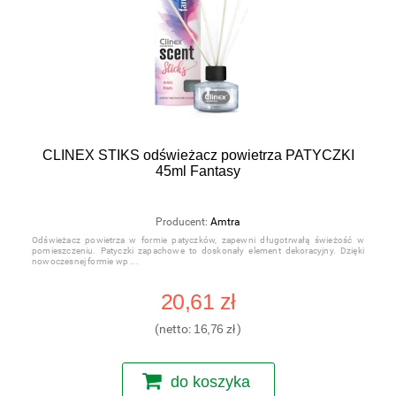
CLINEX STIKS odświeżacz powietrza PATYCZKI
45ml Fantasy
Producent:
Amtra
Odświeżacz powietrza w formie patyczków, zapewni długotrwałą świeżość w
pomieszczeniu. Patyczki zapachowe to doskonały element dekoracyjny. Dzięki
nowoczesnej formie wp
20,61 zł
(netto:
16,76 zł
)
do koszyka