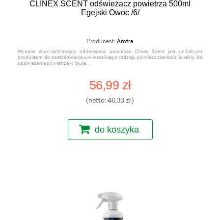
CLINEX SCENT odświeżacz powietrza 500ml
Egejski Owoc /6/
Producent:
Amtra
Wysoce skoncentrowany odświeżacz powietrza Clinex Scent jest unikalnym
produktem do zastosowania we wszelkiego rodzaju pomieszczeniach, idealny do
odświeżania powietrza w biura
56,99 zł
(netto:
46,33 zł
)
do koszyka