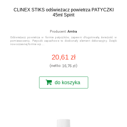
CLINEX STIKS odświeżacz powietrza PATYCZKI
45ml Spirit
Producent:
Amtra
Odświeżacz powietrza w formie patyczków, zapewni długotrwałą świeżość w
pomieszczeniu. Patyczki zapachowe to doskonały element dekoracyjny. Dzięki
nowoczesnej formie wp
20,61 zł
(netto:
16,76 zł
)
do koszyka