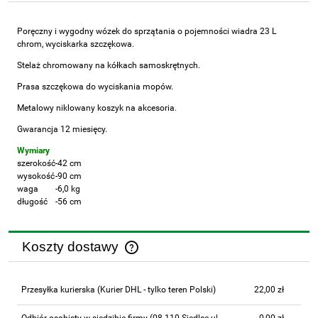
Poręczny i wygodny wózek do sprzątania o pojemności wiadra 23 L
chrom, wyciskarka szczękowa.
Stelaż chromowany na kółkach samoskrętnych.
Prasa szczękowa do wyciskania mopów.
Metalowy niklowany koszyk na akcesoria.
Gwarancja 12 miesięcy.
Wymiary
szerokość
-42 cm
wysokość
-90 cm
waga
-6,0 kg
długość
-56 cm
Koszty dostawy
Cena nie zawiera ewentualnych kosztów płatności
Przesyłka kurierska
(Kurier DHL - tylko teren Polski)
22,00 zł