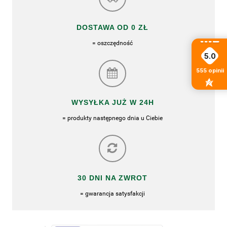
DOSTAWA OD 0 ZŁ
= oszczędność
5.0
555
opinii
WYSYŁKA JUŻ W 24H
= produkty następnego dnia u Ciebie
30 DNI NA ZWROT
= gwarancja satysfakcji