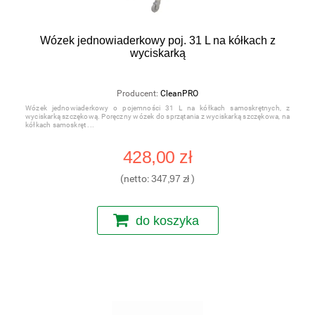
Wózek jednowiaderkowy poj. 31 L na kółkach z
wyciskarką
Producent:
CleanPRO
Wózek jednowiaderkowy o pojemności 31 L na kółkach samoskrętnych, z
wyciskarką szczękową. Poręczny wózek do sprzątania z wyciskarką szczękowa, na
kółkach samoskręt
428,00 zł
(netto:
347,97 zł
)
do koszyka