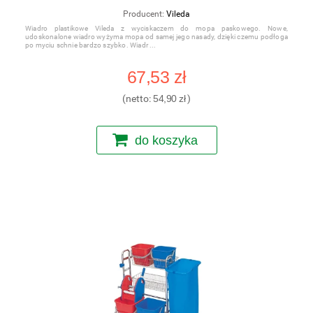
Producent:
Vileda
Wiadro plastikowe Vileda z wyciskaczem do mopa paskowego. Nowe,
udoskonalone wiadro wyżyma mopa od samej jego nasady, dzięki czemu podłoga
po myciu schnie bardzo szybko. Wiadr
67,53 zł
(netto:
54,90 zł
)
do koszyka