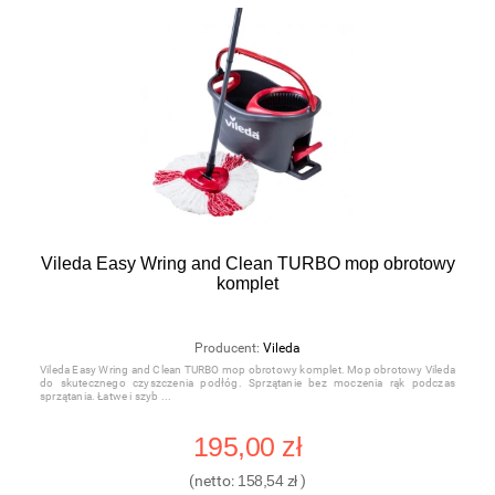
Vileda Easy Wring and Clean TURBO mop obrotowy
komplet
Producent:
Vileda
Vileda Easy Wring and Clean TURBO mop obrotowy komplet. Mop obrotowy Vileda
do skutecznego czyszczenia podłóg. Sprzątanie bez moczenia rąk podczas
sprzątania. Łatwe i szyb
195,00 zł
(netto:
158,54 zł
)