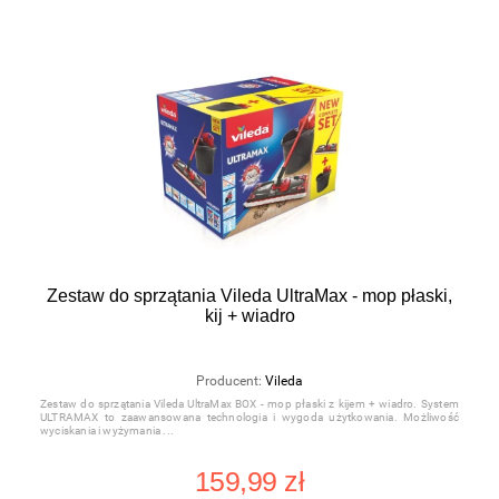
Zestaw do sprzątania Vileda UltraMax - mop płaski,
kij + wiadro
Producent:
Vileda
Zestaw do sprzątania Vileda UltraMax BOX - mop płaski z kijem + wiadro. System
ULTRAMAX to zaawansowana technologia i wygoda użytkowania. Możliwość
wyciskania i wyżymania
159,99 zł