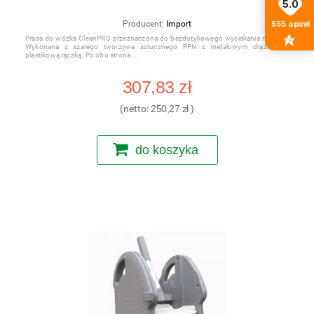
5.0
555
opinii
Producent:
Import
Prasa do wózka CleanPRO przeznaczona do bezdotykowego wyciskania mopów.
Wykonana z szarego tworzywa sztucznego PPN z metalowym drążkiem i
plastikową rączką. Po obu strona
307,83 zł
(netto:
250,27 zł
)
do koszyka