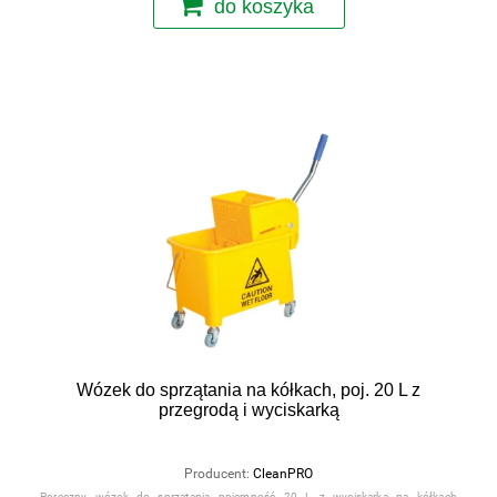
do koszyka
Wózek do sprzątania na kółkach, poj. 20 L z
przegrodą i wyciskarką
Producent:
CleanPRO
Poręczny wózek do sprzątania pojemność 20 L z wyciskarką na kółkach