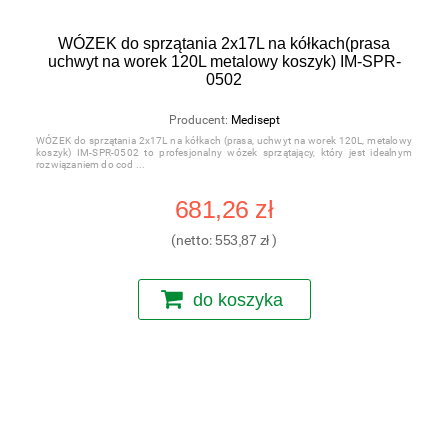
WÓZEK do sprzątania 2x17L na kółkach(prasa
uchwyt na worek 120L metalowy koszyk) IM-SPR-
0502
Producent:
Medisept
WÓZEK do sprzątania 2x17L na kółkach (prasa, uchwyt na worek 120L, metalowy
koszyk) IM-SPR-0502 to profesjonalny wózek sprzątający, który jest idealnym
rozwiązaniem do cod
681,26 zł
(netto:
553,87 zł
)
do koszyka