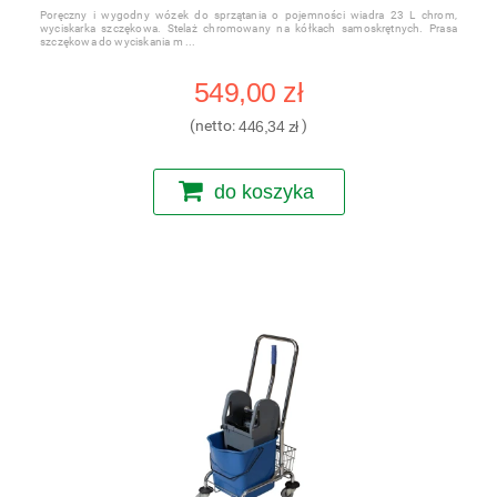
Poręczny i wygodny wózek do sprzątania o pojemności wiadra 23 L chrom,
wyciskarka szczękowa. Stelaż chromowany na kółkach samoskrętnych. Prasa
szczękowa do wyciskania m
549,00 zł
(netto:
446,34 zł
)
do koszyka