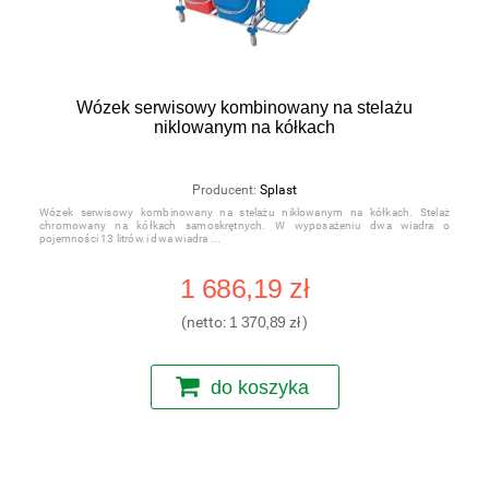
Wózek serwisowy kombinowany na stelażu
niklowanym na kółkach
Producent:
Splast
Wózek serwisowy kombinowany na stelażu niklowanym na kółkach. Stelaż
chromowany na kółkach samoskrętnych. W wyposażeniu dwa wiadra o
pojemności 13 litrów i dwa wiadra
1 686,19 zł
(netto:
1 370,89 zł
)
do koszyka