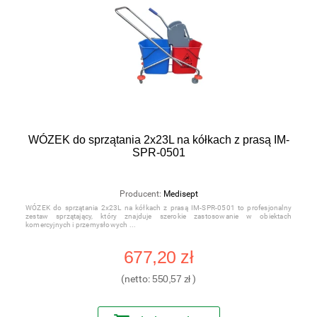
WÓZEK do sprzątania 2x23L na kółkach z prasą IM-
SPR-0501
Producent:
Medisept
WÓZEK do sprzątania 2x23L na kółkach z prasą IM-SPR-0501 to profesjonalny
zestaw sprzątający, który znajduje szerokie zastosowanie w obiektach
komercyjnych i przemysłowych
677,20 zł
(netto:
550,57 zł
)