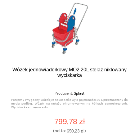
Wózek jednowiaderkowy MO2 20L stelaż niklowany
wyciskarka
Producent:
Splast
Poręczny i wygodny wózek jednowiaderkowy o pojemności 20 L przeznaczony do
mycia podłóg. Wózek na stelażu chromowanym na kółkach samoskrętnych.
Wyciskarka szczękowa do
799,78 zł
(netto:
650,23 zł
)