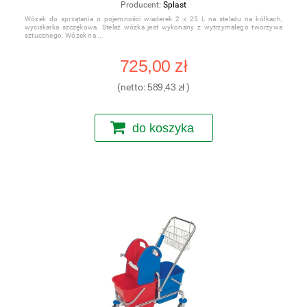
Producent:
Splast
Wózek do sprzątania o pojemności wiaderek 2 x 25 L na stelażu na kółkach,
wyciskarka szczękowa. Stelaż wózka jest wykonany z wytrzymałego tworzywa
sztucznego. Wózek na
725,00 zł
(netto:
589,43 zł
)
do koszyka