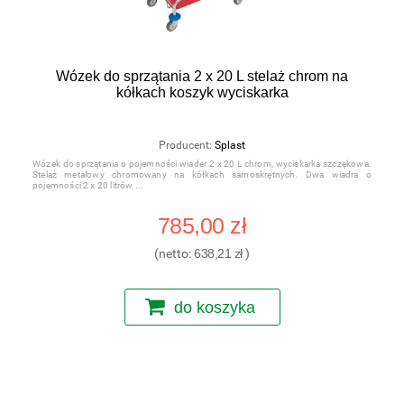
Wózek do sprzątania 2 x 20 L stelaż chrom na
kółkach koszyk wyciskarka
Producent:
Splast
Wózek do sprzątania o pojemności wiader 2 x 20 L chrom, wyciskarka szczękowa.
Stelaż metalowy chromowany na kółkach samoskrętnych. Dwa wiadra o
pojemności 2 x 20 litrów
785,00 zł
(netto:
638,21 zł
)
do koszyka