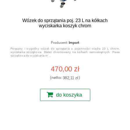
Wózek do sprzątania poj. 23 L na kółkach
wyciskarka koszyk chrom
Producent:
Import
Poręczny i wygodny wózek do sprzątania o pojemności wiadra 23 L chrom,
wyciskarka szczękowa. Stelaż chromowany na kółkach samoskrętnych. Prasa
szczękowa do wyciskania m
470,00 zł
(netto:
382,11 zł
)
do koszyka