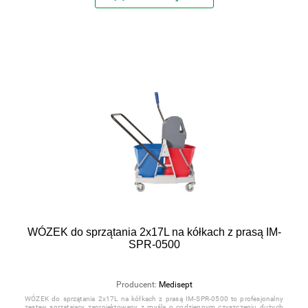
WÓZEK do sprzątania 2x17L na kółkach z prasą IM-
SPR-0500
Producent:
Medisept
WÓZEK do sprzątania 2x17L na kółkach z prasą IM-SPR-0500 to profesjonalny
zestaw sprzątający zaprojektowany z myślą o codziennym czyszczeniu dużych