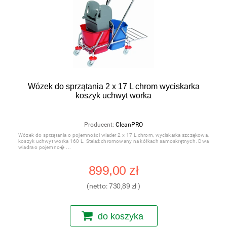
Wózek do sprzątania 2 x 17 L chrom wyciskarka
koszyk uchwyt worka
Producent:
CleanPRO
Wózek do sprzątania o pojemności wiader 2 x 17 L chrom, wyciskarka szczękowa,
koszyk uchwyt worka 160 L. Stelaż chromowany na kółkach samoskrętnych. Dwa
wiadra o pojemno�
899,00 zł
(netto:
730,89 zł
)
do koszyka