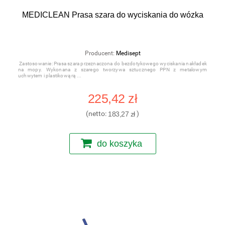
MEDICLEAN Prasa szara do wyciskania do wózka
Producent:
Medisept
Zastosowanie: Prasa szara przeznaczona do bezdotykowego wyciskania nakładek
na mopy. Wykonana z szarego tworzywa sztucznego PPN z metalowym
uchwytem i plastikową rą
225,42 zł
(netto:
183,27 zł
)
do koszyka