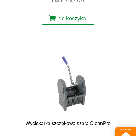
(netto:
218,70 zł
)
do koszyka
Wyciskarka szczękowa szara CleanPro