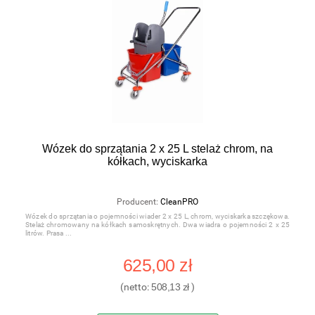
Wózek do sprzątania 2 x 25 L stelaż chrom, na
kółkach, wyciskarka
Producent:
CleanPRO
Wózek do sprzątania o pojemności wiader 2 x 25 L, chrom, wyciskarka szczękowa.
Stelaż chromowany na kółkach samoskrętnych. Dwa wiadra o pojemności 2 x 25
litrów. Prasa
625,00 zł
(netto:
508,13 zł
)