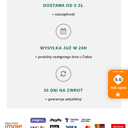
DOSTAWA OD 0 ZŁ
= oszczędność
WYSYŁKA JUŻ W 24H
= produkty następnego dnia u Ciebie
5.0
555
opinii
30 DNI NA ZWROT
= gwarancja satysfakcji