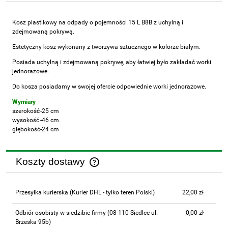
Kosz plastikowy na odpady o pojemności 15 L B8B z uchylną i
zdejmowaną pokrywą.
Estetyczny kosz wykonany z tworzywa sztucznego w kolorze białym.
Posiada uchylną i zdejmowaną pokrywę, aby łatwiej było zakładać worki
jednorazowe.
Do kosza posiadamy w swojej ofercie odpowiednie worki jednorazowe.
Wymiary
szerokość
-25 cm
wysokość
-46 cm
głębokość
-24 cm
Koszty dostawy
Cena nie zawiera ewentualnych kosztów płatności
Przesyłka kurierska
(Kurier DHL - tylko teren Polski)
22,00 zł
Odbiór osobisty w siedzibie firmy
(08-110 Siedlce ul.
0,00 zł
Brzeska 95b)