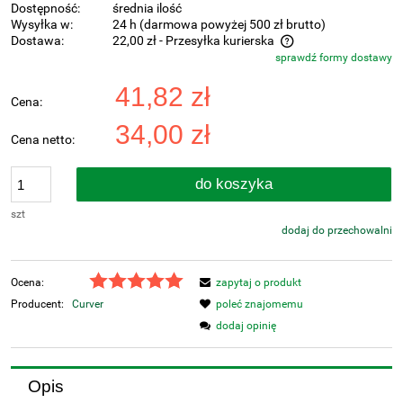
Dostępność:
średnia ilość
Wysyłka w:
24 h (darmowa powyżej 500 zł brutto)
Dostawa:
22,00 zł
- Przesyłka kurierska
sprawdź formy dostawy
Cena nie zawiera ewentualnych kosztów płatności
41,82 zł
Cena:
34,00 zł
Cena netto:
do koszyka
szt
dodaj do przechowalni
Ocena:
zapytaj o produkt
Producent:
Curver
poleć znajomemu
dodaj opinię
Opis