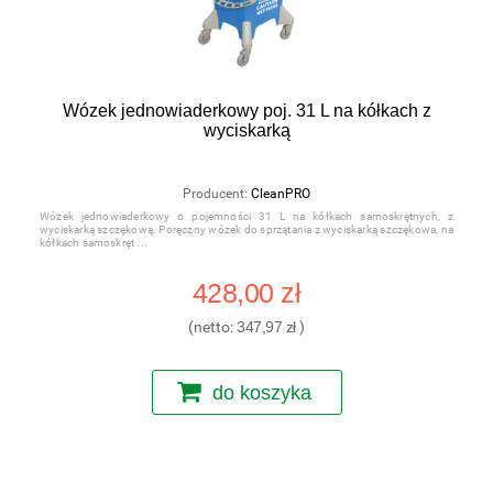
Wózek jednowiaderkowy poj. 31 L na kółkach z
wyciskarką
Producent:
CleanPRO
Wózek jednowiaderkowy o pojemności 31 L na kółkach samoskrętnych, z
wyciskarką szczękową. Poręczny wózek do sprzątania z wyciskarką szczękowa, na
kółkach samoskręt
428,00 zł
(netto:
347,97 zł
)
do koszyka