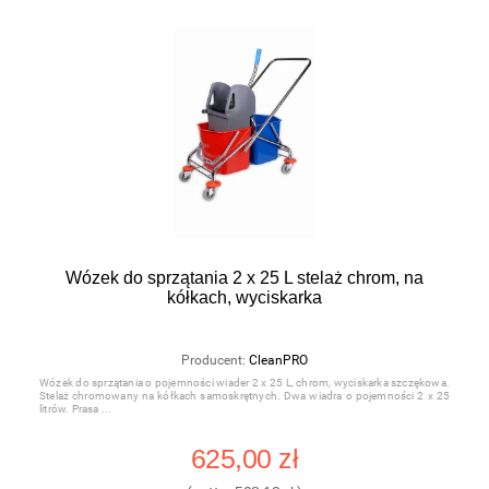
Wózek do sprzątania 2 x 25 L stelaż chrom, na
kółkach, wyciskarka
Producent:
CleanPRO
Wózek do sprzątania o pojemności wiader 2 x 25 L, chrom, wyciskarka szczękowa.
Stelaż chromowany na kółkach samoskrętnych. Dwa wiadra o pojemności 2 x 25
litrów. Prasa
625,00 zł