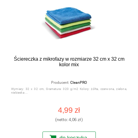
Ściereczka z mikrofazy w rozmiarze 32 cm x 32 cm
kolor mix
Producent:
CleanPRO
Wymiary: 32 x 32 cm, Gramatura: 320 g/m2 Kolory: żółta, czerwona, zielona,
niebieska
4,99 zł
(netto:
4,06 zł
)
do koszyka