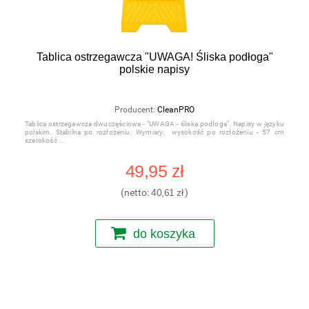
Tablica ostrzegawcza "UWAGA! Śliska podłoga"
polskie napisy
Producent:
CleanPRO
Tablica ostrzegawcza dwuczęściowa - "UWAGA - śliska podłoga". Napisy w języku
polskim. Stabilna po rozłożeniu. Wymiary: wysokość po rozłożeniu - 57 cm
szerokość
49,95 zł
(netto:
40,61 zł
)
do koszyka