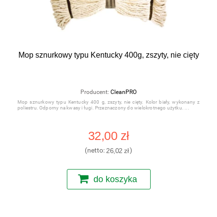
Mop sznurkowy typu Kentucky 400g, zszyty, nie cięty
Producent:
CleanPRO
Mop sznurkowy typu Kentucky 400 g, zszyty, nie cięty. Kolor biały, wykonany z
poliestru. Odporny na kwasy i ługi. Przeznaczony do wielokrotnego użytku.
32,00 zł
(netto:
26,02 zł
)
do koszyka