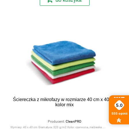
Ściereczka z mikrofazy w rozmiarze 40 cm x 40 cm
kolor mix
5.0
555
opinii
Producent:
CleanPRO
Wymiary: 40 x 40 cm Gramatura: 320 g/m2 Kolor: czerwona, niebieska