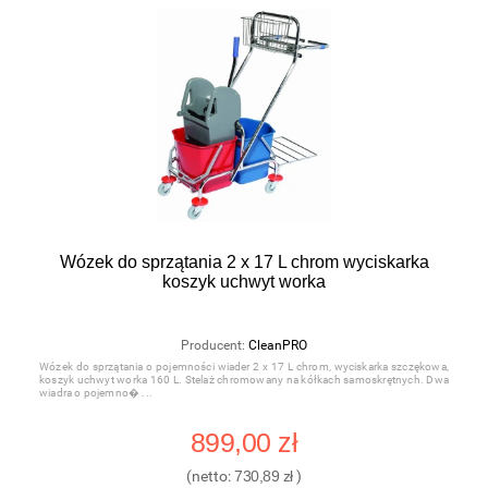
Wózek do sprzątania 2 x 17 L chrom wyciskarka
koszyk uchwyt worka
Producent:
CleanPRO
Wózek do sprzątania o pojemności wiader 2 x 17 L chrom, wyciskarka szczękowa,
koszyk uchwyt worka 160 L. Stelaż chromowany na kółkach samoskrętnych. Dwa
wiadra o pojemno�
899,00 zł
(netto:
730,89 zł
)