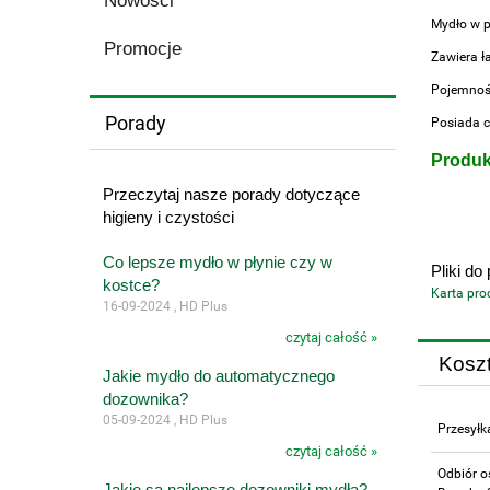
Nowości
Mydło w p
Promocje
Zawiera ła
Pojemność
Porady
Posiada c
Produk
Przeczytaj nasze porady dotyczące
higieny i czystości
Co lepsze mydło w płynie czy w
Pliki do
kostce?
Karta pro
16-09-2024 , HD Plus
czytaj całość »
Kosz
Jakie mydło do automatycznego
dozownika?
05-09-2024 , HD Plus
Przesyłk
czytaj całość »
Odbiór o
Jakie są najlepsze dozowniki mydła?