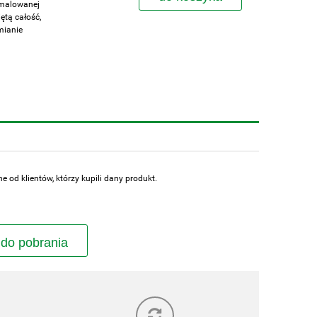
 malowanej
ętą całość,
mianie
 od klientów, którzy kupili dany produkt.
 do pobrania