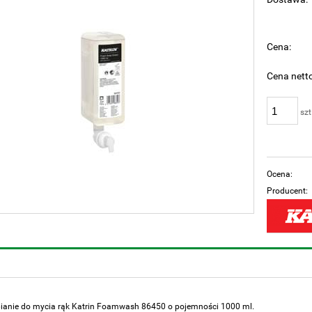
Cen
pła
Cena:
Cena netto
szt
Ocena:
Producent:
ianie do mycia rąk Katrin Foamwash 86450 o pojemności 1000 ml.