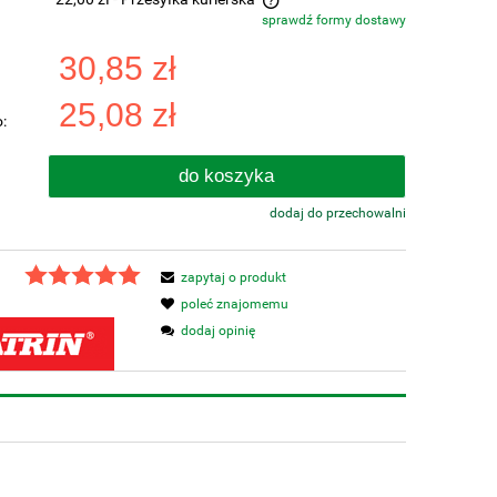
sprawdź formy dostawy
a nie zawiera ewentualnych kosztów
30,85 zł
tności
25,08 zł
:
do koszyka
dodaj do przechowalni
zapytaj o produkt
poleć znajomemu
dodaj opinię