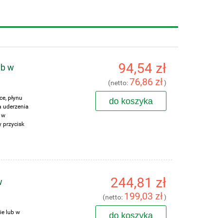
94,54 zł
ub w
76,86 zł
(netto:
)
ce, płynu
do koszyka
a uderzenia
 w
 przycisk
244,81 zł
w
199,03 zł
(netto:
)
ie lub w
do koszyka