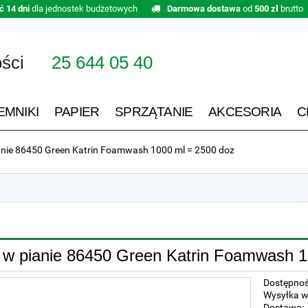
ć 14 dni
dla jednostek budżetowych
Darmowa dostawa
od
500 zł
brutto
ości
25 644 05 40
EMNIKI
PAPIER
SPRZĄTANIE
AKCESORIA
C
anie 86450 Green Katrin Foamwash 1000 ml = 2500 doz
 w pianie 86450 Green Katrin Foamwash 1
Dostępnoś
Wysyłka w
Dostawa: