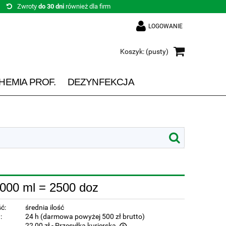
Zwroty
do 30 dni
również dla firm
LOGOWANIE
Koszyk:
(pusty)
HEMIA PROF.
DEZYNFEKCJA
000 ml = 2500 doz
ć:
średnia ilość
:
24 h (darmowa powyżej 500 zł brutto)
22,00 zł
- Przesyłka kurierska