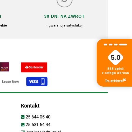
H
30 DNI NA ZWROT
ebie
= gwarancja satysfakcji
5.0
555
opinii
z całego okresu
Kontakt
25 644 05 40
25 631 54 44