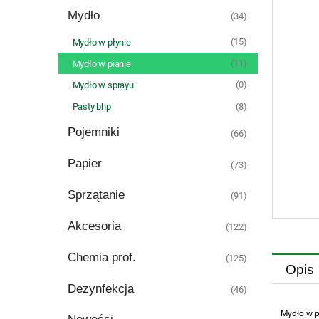
Mydło
(34)
(15)
Mydło w płynie
(11)
Mydło w pianie
(0)
Mydło w sprayu
(8)
Pasty bhp
Pojemniki
(66)
Papier
(73)
Sprzątanie
(91)
Akcesoria
(122)
Chemia prof.
(125)
Opis
Dezynfekcja
(46)
Mydło w p