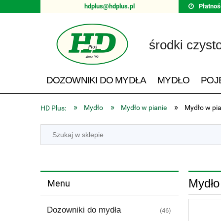
hdplus@hdplus.pl
Płatnoś
środki czyst
DOZOWNIKI DO MYDŁA
MYDŁO
POJ
»
»
»
Mydło
Mydło w pianie
Mydło w pi
HD Plus:
Mydło
Menu
Dozowniki do mydła
(46)