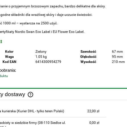
ianie o przyjemnym brzozowym zapachu, bardzo delikatne dla skóry.
godne składniki dla wrażliwej skóry i daje uczucie świeżości.
 1000 ml – wystarcza na 2500 użyć.
ertyfikaty Nordic Swan Eco Label i EU Flower Eco Label.
t
Kolor
Zielony
Szerokość
67 mm
Waga
1.05 kg
Głębokość
95 mm
Kod EAN
6414300954279
Wysokość
210 mm
 pobrania:
duktu
ty dostawy
Cena nie zawiera ewentualnych kosztów
a kurierska
(Kurier DHL - tylko teren Polski)
22,00 zł
płatności
sobisty w siedzibie firmy
(08-110 Siedlce ul.
0,00 zł