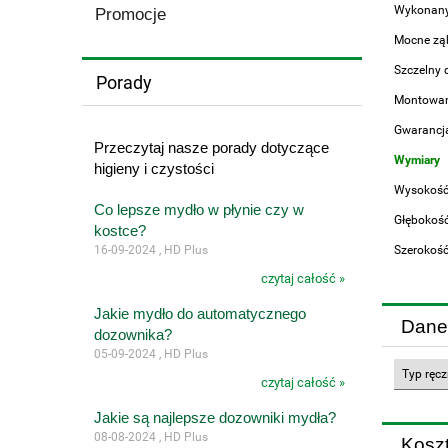
Wykonany 
Promocje
Mocne ząb
Szczelny 
Porady
Montowany
Gwarancja
Przeczytaj nasze porady dotyczące
Wymiary
higieny i czystości
Wysokość
Co lepsze mydło w płynie czy w
Głębokoś
kostce?
16-09-2024 , HD Plus
Szerokoś
czytaj całość »
Jakie mydło do automatycznego
Dane
dozownika?
05-09-2024 , HD Plus
Typ ręc
czytaj całość »
Jakie są najlepsze dozowniki mydła?
08-08-2024 , HD Plus
Kosz