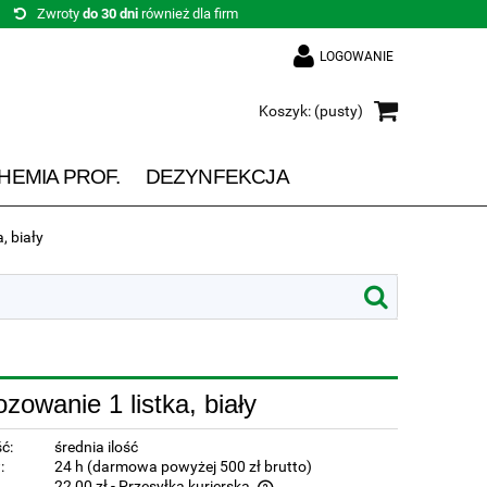
Zwroty
do 30 dni
również dla firm
LOGOWANIE
Koszyk:
(pusty)
HEMIA PROF.
DEZYNFEKCJA
, biały
zowanie 1 listka, biały
ć:
średnia ilość
:
24 h (darmowa powyżej 500 zł brutto)
22,00 zł
- Przesyłka kurierska