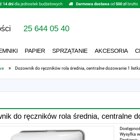
ć 14 dni
dla jednostek budżetowych
Darmowa dostawa
od
500 zł
brutto
ości
25 644 05 40
EMNIKI
PAPIER
SPRZĄTANIE
AKCESORIA
C
»
we
Dozownik do ręczników rola średnia, centralne dozowanie 1 listka
ik do ręczników rola średnia, centralne do
Dostępnoś
Wysyłka w
Dostawa: