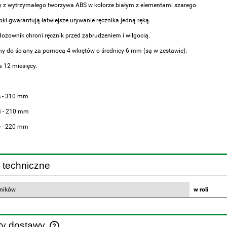
z wytrzymałego tworzywa ABS w kolorze białym z elementami szarego.
ki gwarantują łatwiejsze urywanie ręcznika jedną ręką.
dozownik chroni ręcznik przed zabrudzeniem i wilgocią.
 do ściany za pomocą 4 wkrętów o średnicy 6 mm (są w zestawie).
 12 miesięcy.
 - 310 mm
ć - 210 mm
ć - 220 mm
 techniczne
zników
w roli
ty dostawy