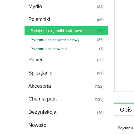
Mydło
(34)
Pojemniki
(66)
(39)
Podajniki na ręczniki papierowe
(26)
Pojemniki na papier toaletowy
(1)
Pojemniki na serwetki
Papier
(73)
Sprzątanie
(91)
Akcesoria
(122)
Chemia prof.
(125)
Opis
Dezynfekcja
(46)
Nowości
Pojemnik 