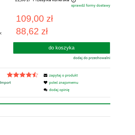
sprawdź formy dostawy
a nie zawiera ewentualnych kosztów
109,00 zł
tności
88,62 zł
:
do koszyka
dodaj do przechowalni
zapytaj o produkt
Import
poleć znajomemu
dodaj opinię