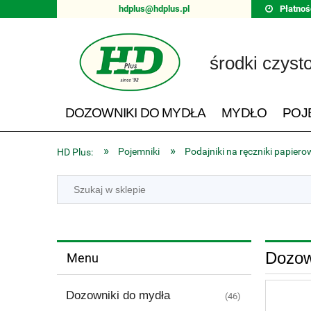
hdplus@hdplus.pl
Płatnoś
środki czyst
DOZOWNIKI DO MYDŁA
MYDŁO
POJ
»
»
Pojemniki
Podajniki na ręczniki papiero
HD Plus:
Dozown
Menu
Dozowniki do mydła
(46)