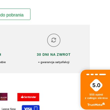
 do pobrania
H
30 DNI NA ZWROT
ebie
= gwarancja satysfakcji
5.0
555
opinii
z całego okresu