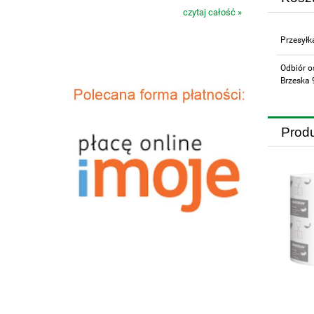
czytaj całość »
Przesyłk
Odbiór o
Brzeska 
Prod