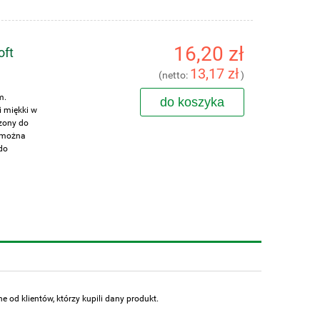
16,20 zł
oft
13,17 zł
(netto:
)
m.
do koszyka
i miękki w
zony do
, można
do
 od klientów, którzy kupili dany produkt.