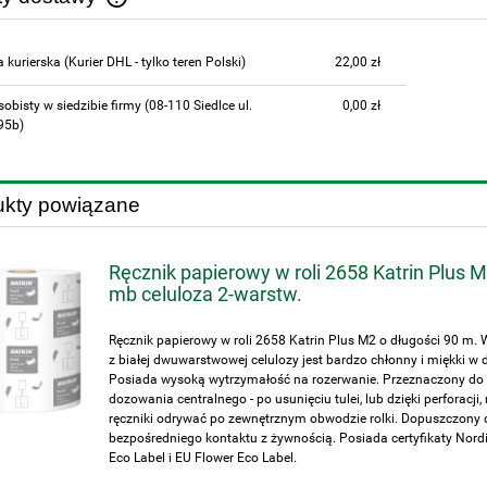
Cena nie zawiera ewentualnych kosztów
a kurierska
(Kurier DHL - tylko teren Polski)
22,00 zł
płatności
sobisty w siedzibie firmy
(08-110 Siedlce ul.
0,00 zł
95b)
ukty powiązane
Ręcznik papierowy w roli 2658 Katrin Plus 
mb celuloza 2-warstw.
Ręcznik papierowy w roli 2658 Katrin Plus M2 o długości 90 m.
z białej dwuwarstwowej celulozy jest bardzo chłonny i miękki w 
Posiada wysoką wytrzymałość na rozerwanie. Przeznaczony do
dozowania centralnego - po usunięciu tulei, lub dzięki perforacji
ręczniki odrywać po zewnętrznym obwodzie rolki. Dopuszczony 
bezpośredniego kontaktu z żywnością. Posiada certyfikaty Nord
Eco Label i EU Flower Eco Label.