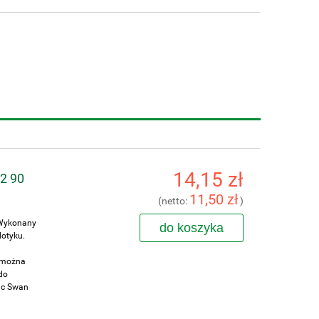
14,15 zł
M2 90
11,50 zł
(netto:
)
 Wykonany
do koszyka
dotyku.
, można
do
ic Swan