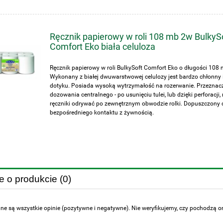
Ręcznik papierowy w roli 108 mb 2w BulkyS
Comfort Eko biała celuloza
Ręcznik papierowy w roli BulkySoft Comfort Eko o długości 108 
Wykonany z białej dwuwarstwowej celulozy jest bardzo chłonny 
dotyku. Posiada wysoką wytrzymałość na rozerwanie. Przeznac
dozowania centralnego - po usunięciu tulei, lub dzięki perforacji
ręczniki odrywać po zewnętrznym obwodzie rolki. Dopuszczony 
bezpośredniego kontaktu z żywnością.
e o produkcie (0)
ne są wszystkie opinie (pozytywne i negatywne). Nie weryfikujemy, czy pochodzą one