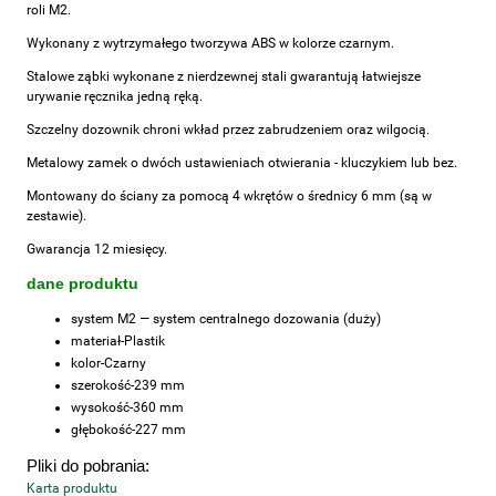
roli M2.
Wykonany z wytrzymałego tworzywa ABS w kolorze czarnym.
Stalowe ząbki wykonane z nierdzewnej stali gwarantują łatwiejsze
urywanie ręcznika jedną ręką.
Szczelny dozownik chroni wkład przez zabrudzeniem oraz wilgocią.
Metalowy zamek o dwóch ustawieniach otwierania - kluczykiem lub bez.
Montowany do ściany za pomocą 4 wkrętów o średnicy 6 mm (są w
zestawie).
Gwarancja 12 miesięcy.
dane produktu
system
M2 — system centralnego dozowania (duży)
materiał-
Plastik
kolor-
Czarny
szerokość-
239 mm
wysokość-
360 mm
głębokość-
227 mm
Pliki do pobrania:
Karta produktu