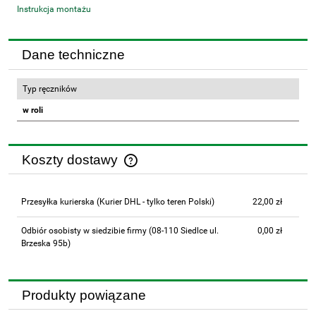
Instrukcja montażu
Dane techniczne
Typ ręczników
w roli
Koszty dostawy
Cena nie zawiera ewentualnych kosztów płatności
Przesyłka kurierska
(Kurier DHL - tylko teren Polski)
22,00 zł
Odbiór osobisty w siedzibie firmy
(08-110 Siedlce ul.
0,00 zł
Brzeska 95b)
Produkty powiązane