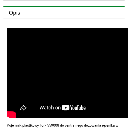
Opis
Pojemnik plastikowy Tork 559008 do centralnego dozowania ręcznika w