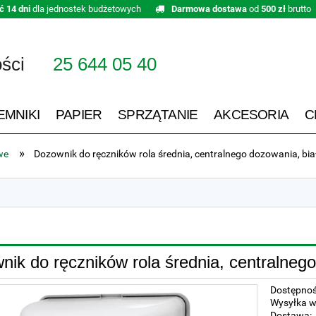
ć 14 dni
dla jednostek budżetowych
Darmowa dostawa
od
500 zł
brutto
ości
25 644 05 40
EMNIKI
PAPIER
SPRZĄTANIE
AKCESORIA
C
»
we
Dozownik do ręczników rola średnia, centralnego dozowania, bia
ik do ręczników rola średnia, centralnego
Dostępnoś
Wysyłka w
Dostawa: