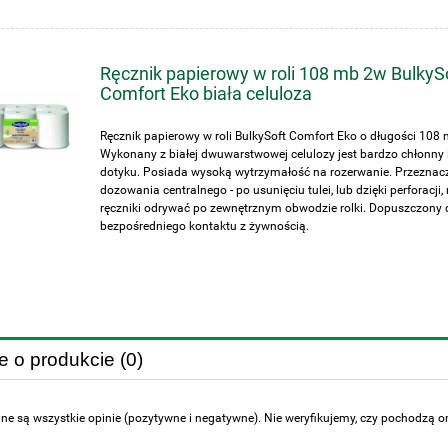
Ręcznik papierowy w roli 108 mb 2w BulkyS
Comfort Eko biała celuloza
Ręcznik papierowy w roli BulkySoft Comfort Eko o długości 108 
Wykonany z białej dwuwarstwowej celulozy jest bardzo chłonny 
dotyku. Posiada wysoką wytrzymałość na rozerwanie. Przeznac
dozowania centralnego - po usunięciu tulei, lub dzięki perforacji
ręczniki odrywać po zewnętrznym obwodzie rolki. Dopuszczony 
bezpośredniego kontaktu z żywnością.
e o produkcie (0)
ne są wszystkie opinie (pozytywne i negatywne). Nie weryfikujemy, czy pochodzą one