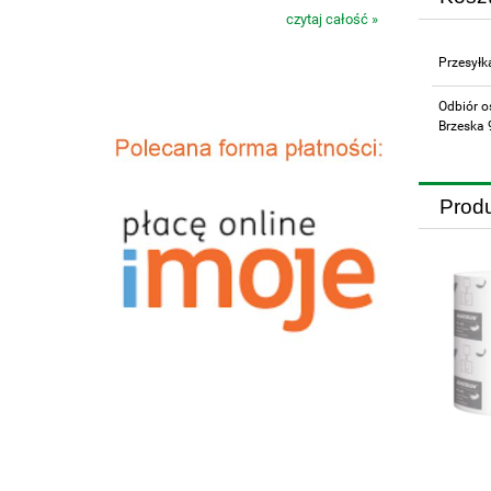
czytaj całość »
Przesyłk
Odbiór o
Brzeska 
Prod