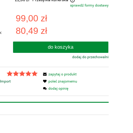
sprawdź formy dostawy
a nie zawiera ewentualnych kosztów
99,00 zł
tności
80,49 zł
:
do koszyka
dodaj do przechowalni
zapytaj o produkt
Import
poleć znajomemu
dodaj opinię