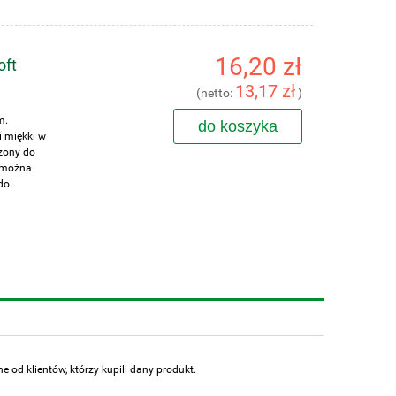
16,20 zł
oft
13,17 zł
(netto:
)
m.
do koszyka
i miękki w
zony do
, można
do
 od klientów, którzy kupili dany produkt.