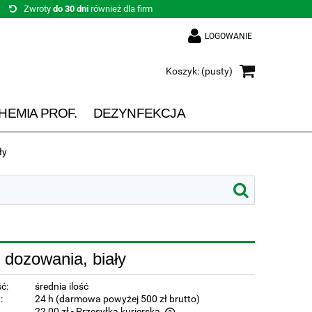
Zwroty
do 30 dni
również dla firm
LOGOWANIE
Koszyk:
(pusty)
HEMIA PROF.
DEZYNFEKCJA
ły
 dozowania, biały
ć:
średnia ilość
:
24 h (darmowa powyżej 500 zł brutto)
22,00 zł
- Przesyłka kurierska