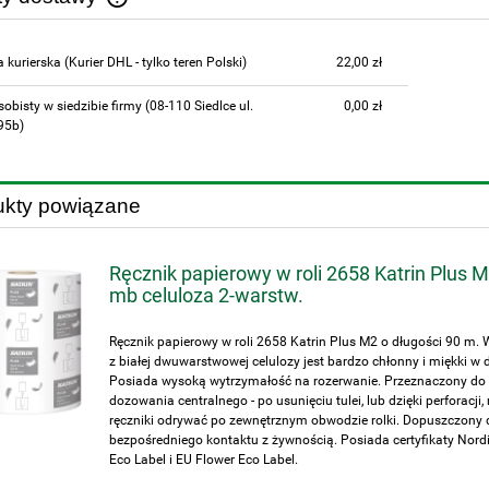
Cena nie zawiera ewentualnych kosztów
a kurierska
(Kurier DHL - tylko teren Polski)
22,00 zł
płatności
sobisty w siedzibie firmy
(08-110 Siedlce ul.
0,00 zł
95b)
ukty powiązane
Ręcznik papierowy w roli 2658 Katrin Plus 
mb celuloza 2-warstw.
Ręcznik papierowy w roli 2658 Katrin Plus M2 o długości 90 m.
z białej dwuwarstwowej celulozy jest bardzo chłonny i miękki w 
Posiada wysoką wytrzymałość na rozerwanie. Przeznaczony do
dozowania centralnego - po usunięciu tulei, lub dzięki perforacji
ręczniki odrywać po zewnętrznym obwodzie rolki. Dopuszczony 
bezpośredniego kontaktu z żywnością. Posiada certyfikaty Nord
Eco Label i EU Flower Eco Label.