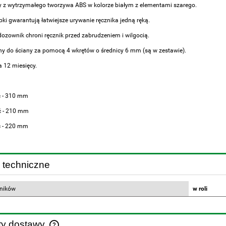
z wytrzymałego tworzywa ABS w kolorze białym z elementami szarego.
ki gwarantują łatwiejsze urywanie ręcznika jedną ręką.
dozownik chroni ręcznik przed zabrudzeniem i wilgocią.
 do ściany za pomocą 4 wkrętów o średnicy 6 mm (są w zestawie).
 12 miesięcy.
 - 310 mm
ć - 210 mm
ć - 220 mm
 techniczne
zników
w roli
ty dostawy