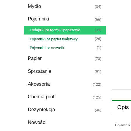
Mydło
(34)
Pojemniki
(66)
(39)
Podajniki na ręczniki papierowe
(26)
Pojemniki na papier toaletowy
(1)
Pojemniki na serwetki
Papier
(73)
Sprzątanie
(91)
Akcesoria
(122)
Chemia prof.
(125)
Opis
Dezynfekcja
(46)
Nowości
Pojemnik 