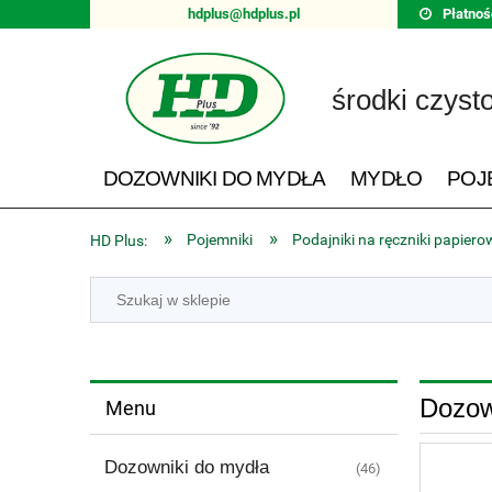
hdplus@hdplus.pl
Płatnoś
środki czyst
DOZOWNIKI DO MYDŁA
MYDŁO
POJ
»
»
Pojemniki
Podajniki na ręczniki papiero
HD Plus:
Dozown
Menu
Dozowniki do mydła
(46)