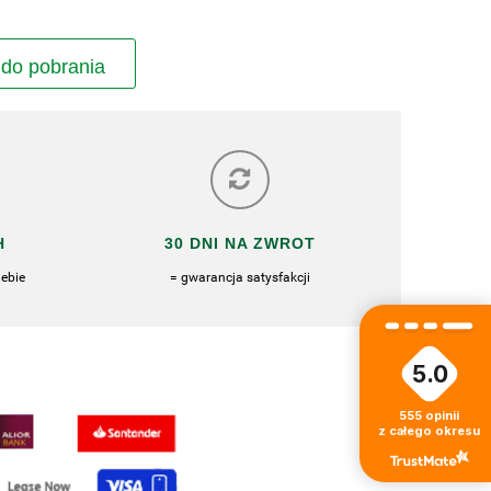
 do pobrania
H
30 DNI NA ZWROT
ebie
= gwarancja satysfakcji
5.0
555
opinii
z całego okresu