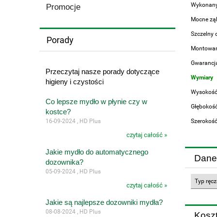
Wykonany 
Promocje
Mocne ząb
Szczelny 
Porady
Montowany
Gwarancja
Przeczytaj nasze porady dotyczące
Wymiary
higieny i czystości
Wysokość
Co lepsze mydło w płynie czy w
Głębokoś
kostce?
16-09-2024 , HD Plus
Szerokoś
czytaj całość »
Jakie mydło do automatycznego
Dane
dozownika?
05-09-2024 , HD Plus
Typ ręc
czytaj całość »
Jakie są najlepsze dozowniki mydła?
08-08-2024 , HD Plus
Kosz