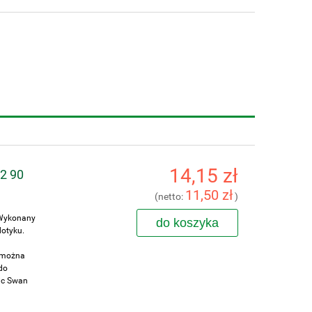
14,15 zł
M2 90
11,50 zł
(netto:
)
 Wykonany
do koszyka
dotyku.
, można
do
ic Swan