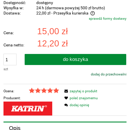
Dostępność:
dostępny
Wysyłka w:
24 h (darmowa powyżej 500 zł brutto)
Dostawa:
22,00 zł
- Przesyłka kurierska
sprawdź formy dostawy
Cena nie zawiera ewentualnych kosztów płatności
15,00 zł
Cena:
12,20 zł
Cena netto:
do koszyka
szt
dodaj do przechowalni
Ocena:
zapytaj o produkt
Producent:
poleć znajomemu
dodaj opinię
Opis