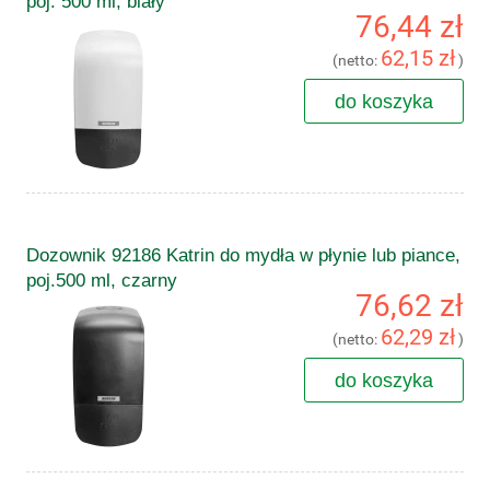
poj. 500 ml, biały
76,44 zł
62,15 zł
(netto:
)
do koszyka
Dozownik 92186 Katrin do mydła w płynie lub piance,
poj.500 ml, czarny
76,62 zł
62,29 zł
(netto:
)
do koszyka