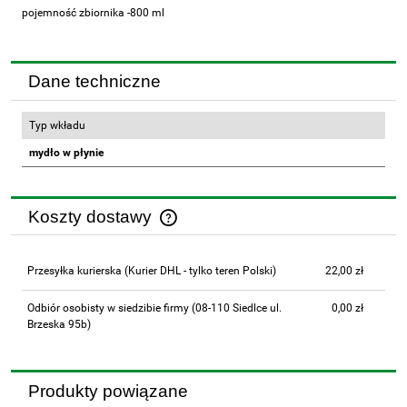
pojemność zbiornika -800 ml
Dane techniczne
Typ wkładu
mydło w płynie
Koszty dostawy
Cena nie zawiera ewentualnych kosztów płatności
Przesyłka kurierska
(Kurier DHL - tylko teren Polski)
22,00 zł
Odbiór osobisty w siedzibie firmy
(08-110 Siedlce ul.
0,00 zł
Brzeska 95b)
Produkty powiązane