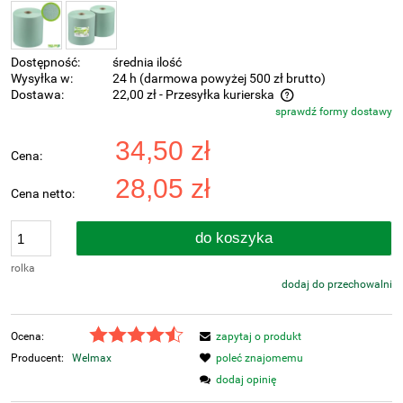
Dostępność:
średnia ilość
Wysyłka w:
24 h (darmowa powyżej 500 zł brutto)
Dostawa:
22,00 zł
- Przesyłka kurierska
sprawdź formy dostawy
Cena nie zawiera ewentualnych kosztów płatności
34,50 zł
Cena:
28,05 zł
Cena netto:
do koszyka
rolka
dodaj do przechowalni
Ocena:
zapytaj o produkt
Producent:
Welmax
poleć znajomemu
dodaj opinię