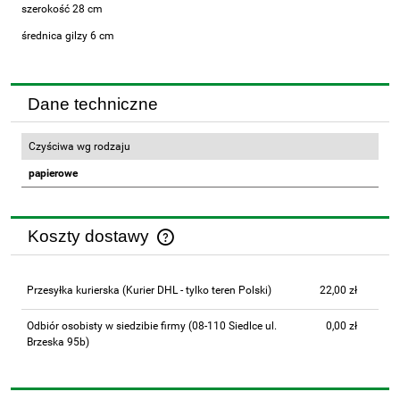
szerokość 28 cm
średnica gilzy 6 cm
Dane techniczne
Czyściwa wg rodzaju
papierowe
Koszty dostawy
Cena nie zawiera ewentualnych kosztów płatności
Przesyłka kurierska
(Kurier DHL - tylko teren Polski)
22,00 zł
Odbiór osobisty w siedzibie firmy
(08-110 Siedlce ul.
0,00 zł
Brzeska 95b)