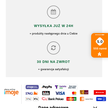
WYSYŁKA JUŻ W 24H
= produkty następnego dnia u Ciebie
5.0
555
opinii
30 DNI NA ZWROT
= gwarancja satysfakcji
Dane adresowe