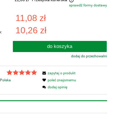
sprawdź formy dostawy
a nie zawiera ewentualnych kosztów
11,08 zł
tności
10,26 zł
:
do koszyka
dodaj do przechowalni
zapytaj o produkt
Polska
poleć znajomemu
dodaj opinię