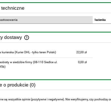
 techniczne
zastosowania
łazienka
ty dostawy
Cena nie zawiera ewentualnych kosztów
a kurierska
(Kurier DHL - tylko teren Polski)
22,00 zł
płatności
sobisty w siedzibie firmy
(08-110 Siedlce ul.
0,00 zł
95b)
e o produkcie (0)
ne są wszystkie opinie (pozytywne i negatywne). Nie weryfikujemy, czy pochodzą one