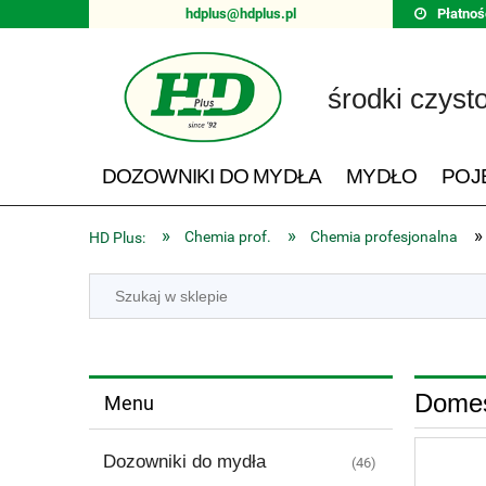
hdplus@hdplus.pl
Płatnoś
środki czyst
DOZOWNIKI DO MYDŁA
MYDŁO
POJ
»
»
»
Chemia prof.
Chemia profesjonalna
HD Plus:
Domes
Menu
Dozowniki do mydła
(46)