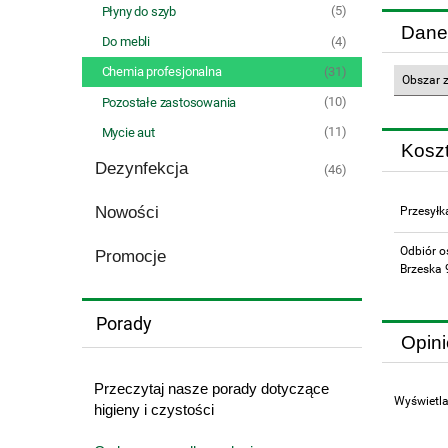
(5)
Płyny do szyb
Dane
(4)
Do mebli
(31)
Chemia profesjonalna
Obszar 
(10)
Pozostałe zastosowania
(11)
Mycie aut
Kosz
Dezynfekcja
(46)
Nowości
Przesyłk
Odbiór o
Promocje
Brzeska 
Porady
Opini
Przeczytaj nasze porady dotyczące
Wyświetla
higieny i czystości