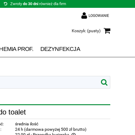
Zwroty
do 30 dni
również dla firm
LOGOWANIE
Koszyk:
(pusty)
HEMIA PROF.
DEZYNFEKCJA
o toalet
ć:
średnia ilość
:
24 h (darmowa powyżej 500 zł brutto)
22,00 zł
- Przesyłka kurierska