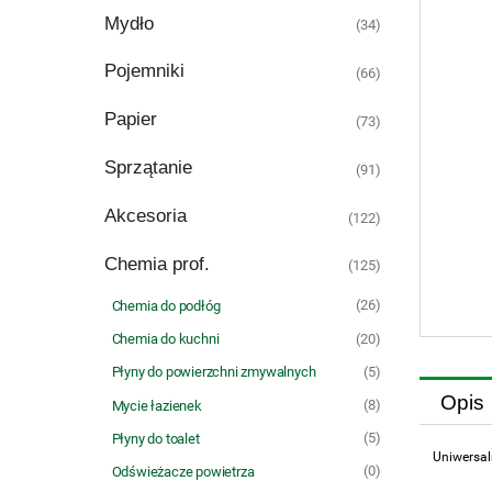
Mydło
(34)
Pojemniki
(66)
Papier
(73)
Sprzątanie
(91)
Akcesoria
(122)
Chemia prof.
(125)
(26)
Chemia do podłóg
(20)
Chemia do kuchni
(5)
Płyny do powierzchni zmywalnych
Opis
(8)
Mycie łazienek
(5)
Płyny do toalet
Uniwersal
(0)
Odświeżacze powietrza