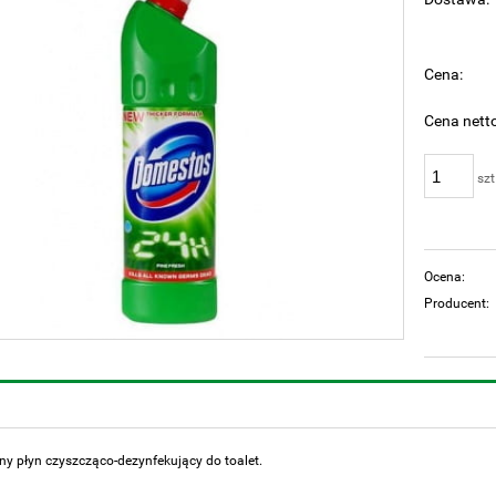
Cen
pła
Cena:
Cena netto
szt
Ocena:
Producent:
ny płyn czyszcząco-dezynfekujący do toalet.