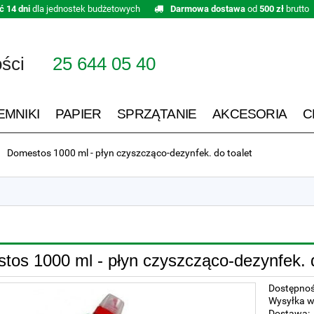
ć 14 dni
dla jednostek budżetowych
Darmowa dostawa
od
500 zł
brutto
ości
25 644 05 40
EMNIKI
PAPIER
SPRZĄTANIE
AKCESORIA
C
Domestos 1000 ml - płyn czyszcząco-dezynfek. do toalet
tos 1000 ml - płyn czyszcząco-dezynfek. d
Dostępnoś
Wysyłka w
Dostawa: