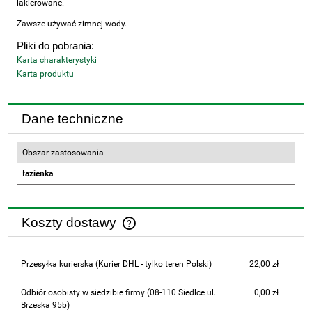
lakierowane.
Zawsze używać zimnej wody.
Pliki do pobrania:
Karta charakterystyki
Karta produktu
Dane techniczne
Obszar zastosowania
łazienka
Koszty dostawy
Cena nie zawiera ewentualnych kosztów płatności
Przesyłka kurierska
(Kurier DHL - tylko teren Polski)
22,00 zł
Odbiór osobisty w siedzibie firmy
(08-110 Siedlce ul.
0,00 zł
Brzeska 95b)