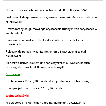
Skuteczny w sanitariatach koncentrat w żelu Buzil Bucalex G460.
Lepki środek do gruntownego czyszczenia sanitariatów na bazie kwasu
fosforowego.
Przeznaczony do gruntownego czyszczenia trudnych zanieczyszczeń w
sanitariatach.
Stosowany na nawierzchniach odpornych na działanie kwasów
materiałach.
Polecany do porcelany sanitarnej, chromu i nawierzchni ze stali
nierdzewnej.
Skutecznie usuwa ekstremalne zanieczyszczenia - wapień, kamień
urynowy, rdzę oraz brud, tłuszcz i resztki mydła.
Dozowanie:
mycie ręczne - 100 ml/10 L wody aż do postaci nie rozcieńczonej;
maszyna jednotarczowa - 100 ml/10 L wody.
Ważne wskazówki:
Nie stosować na kamienie naturalne, aluminium, powierzchnie