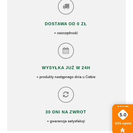
DOSTAWA OD 0 ZŁ
= oszczędność
WYSYŁKA JUŻ W 24H
= produkty następnego dnia u Ciebie
30 DNI NA ZWROT
5.0
= gwarancja satysfakcji
555
opinii