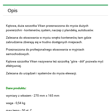
Opis
Kątowa, duża szczotka Vikan przeznaczona do mycia dużych
powierzchni - kontenerów, cystern, naczep z plandeką, autobusów.
Zalecana do stosowania w myciu wnętrz kontenerów, tam gdzie
zabrudzenia zbierają się w trudno dostępnych miejscach.
Przeznaczona do profesjonalnego stosowania w myjniach
samochodowych.
Kątowa szczotka Vikan nazywana też szczotką "góra - dół" pozwala myć
efektywniej.
Zalecana do urządzeń i systemów do mycia elewacji.
Dane produktu:
wymiary z włosiem - 270 mm x 165 mm
waga - 0,54 kg
max temp - 50 st. C