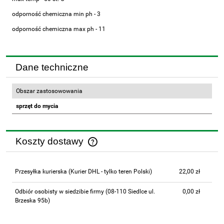
odporność chemiczna min ph - 3
odporność chemiczna max ph - 11
Dane techniczne
Obszar zastosowowania
sprzęt do mycia
Koszty dostawy
Cena nie zawiera ewentualnych kosztów płatności
Przesyłka kurierska
(Kurier DHL - tylko teren Polski)
22,00 zł
Odbiór osobisty w siedzibie firmy
(08-110 Siedlce ul.
0,00 zł
Brzeska 95b)