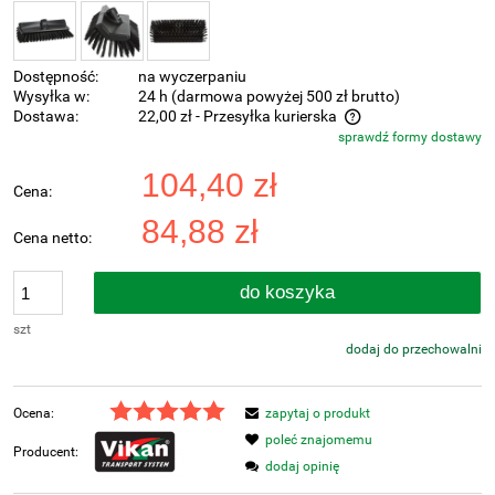
Dostępność:
na wyczerpaniu
Wysyłka w:
24 h (darmowa powyżej 500 zł brutto)
Dostawa:
22,00 zł
- Przesyłka kurierska
sprawdź formy dostawy
Cena nie zawiera ewentualnych kosztów płatności
104,40 zł
Cena:
84,88 zł
Cena netto:
do koszyka
szt
dodaj do przechowalni
Ocena:
zapytaj o produkt
poleć znajomemu
Producent:
dodaj opinię