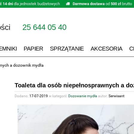
ć 14 dni
dla jednostek budżetowych
Darmowa dostawa
od
500 zł
brutto
ości
25 644 05 40
EMNIKI
PAPIER
SPRZĄTANIE
AKCESORIA
C
wnych a dozownik mydła
Toaleta dla osób niepełnosprawnych a d
Dodano:
17-07-2019
w kategorii:
Dozowanie mydła
autor:
Serwisant