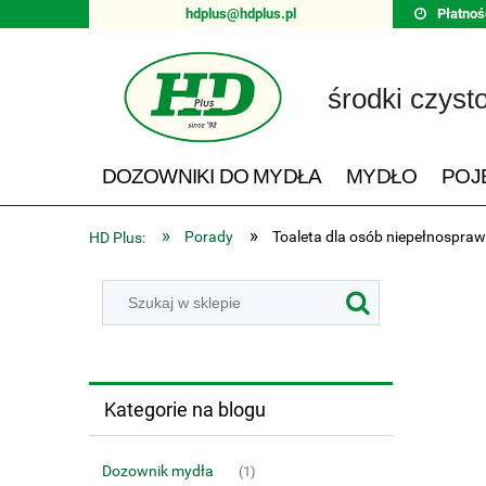
hdplus@hdplus.pl
Płatnoś
środki czyst
DOZOWNIKI DO MYDŁA
MYDŁO
POJ
»
»
Porady
Toaleta dla osób niepełnospra
HD Plus:
Kategorie na blogu
Dozownik mydła
(1)