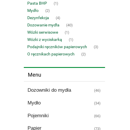
Pasta BHP
(1)
Mydło
(2)
Dezynfekcja
(4)
Dozowanie mydła
(40)
Wózki serwisowe
(1)
Wózki z wyciskarką
(1)
Podajniki ręczników papierowych
(3)
O ręcznikach papierowych
(2)
Menu
Dozowniki do mydła
(46)
Mydło
(34)
Pojemniki
(66)
Papier
(73)