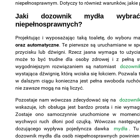
niepełnosprawnym. Dotyczy to również warunków, jakie
Jaki dozownik mydła wybra
niepełnosprawnych?
Projektując i wyposażając taką toaletę, do wyboru 
oraz automatyczne
. Te pierwsze są uruchamiane w sp
przycisku lub dźwigni. Rzecz jasna wymaga to użyci
może to być trudne dla osoby zdrowej i z pełną 
wygodniejszym rozwiązaniem są natomiast
dozowni
wystająca dźwignię, którą wciska się łokciem. Pozwala to
w dalszym ciągu konieczna jest pełna swoboda ruchów
nie zawsze mogą na nią liczyć.
Pozostaje nam wówczas zdecydować się na
dozownik
wskazuje, ich obsługa jest bardzo prosta i nie wyma
Zostaje ono samoczynnie uruchomione w momencie
wychwyci ruch dłoni pod czujką. Wówczas następuje
dozującego wypływa pojedyncza dawka
mydła
. Tu
dozownik mydła dla osób niepełnosprawnych powinie