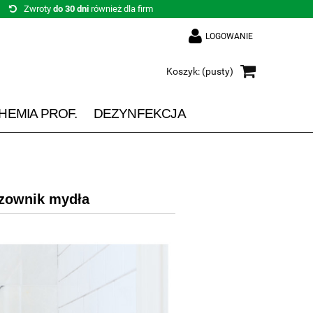
Zwroty
do 30 dni
również dla firm
LOGOWANIE
Koszyk:
(pusty)
HEMIA PROF.
DEZYNFEKCJA
ozownik mydła