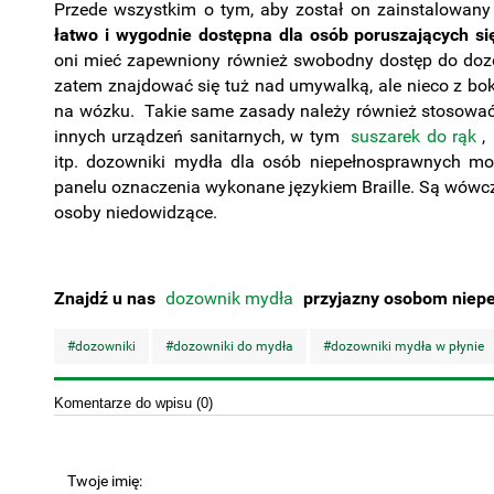
Przede wszystkim o tym, aby został on zainstalowan
łatwo i wygodnie dostępna dla osób poruszających si
oni mieć zapewniony również swobodny dostęp do doz
zatem znajdować się tuż nad umywalką, ale nieco z bo
na wózku. Takie same zasady należy również stosowa
innych urządzeń sanitarnych, w tym
suszarek do rąk
,
itp. dozowniki mydła dla osób niepełnosprawnych m
panelu oznaczenia wykonane językiem Braille. Są wówc
osoby niedowidzące.
Znajdź u nas
dozownik mydła
przyjazny osobom niep
#dozowniki
#dozowniki do mydła
#dozowniki mydła w płynie
Komentarze do wpisu (0)
Twoje imię: