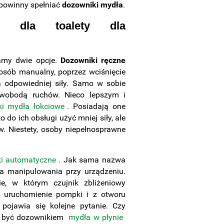
 powinny spełniać
dozowniki mydła
.
ć dla toalety dla
mamy dwie opcje.
Dozowniki ręczne
osób manualny, poprzez wciśnięcie
a odpowiedniej siły. Samo w sobie
swobodą ruchów. Nieco lepszym i
ki mydła łokciowe
. Posiadają one
 do ich obsługi użyć mniej siły, ale
. Niestety, osoby niepełnosprawne
i automatyczne
. Jak sama nazwa
ga manipulowania przy urządzeniu.
, w którym czujnik zbliżeniowy
 uruchomienie pompki i z otworu
 pojawia się kolejne pytanie. Czy
n być dozownikiem
mydła w płynie