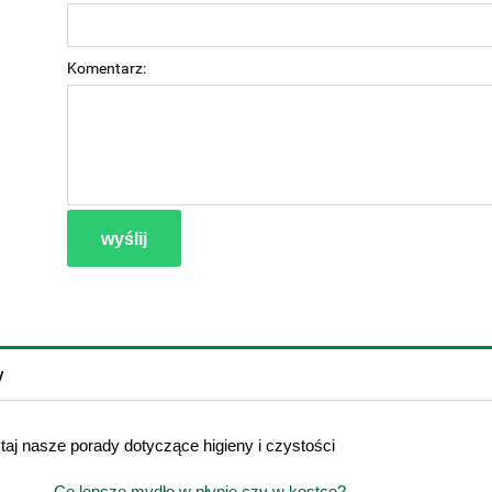
Komentarz:
wyślij
y
taj nasze porady dotyczące higieny i czystości
Co lepsze mydło w płynie czy w kostce?